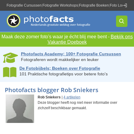
Fotografie Cursussen
|
Fotografie Workshops
|
Fotografie Boeken
|
Foto Locaties
|
Maak deze zomer foto's waar je écht blij mee bent -
Bekijk ons
Vakantie Doeboek
Photofacts Academy; 100+ Fotografie Cursussen
Fotograferen wordt makkelijker en leuker
De Fotobijbels; Boeken over Fotografie
101 Praktische fotografietips voor betere foto's
Photofacts blogger Rob Sniekers
Rob Sniekers
|
4 artikelen
Deze blogger heeft nog niet meer informatie over
zichzelf beschikbaar gemaakt.