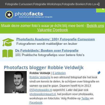
Fotografie Cursussen
|
Fotografie Workshops
|
Fotografie Boeken
|
Foto Locaties
|
Maak deze zomer foto's waar je écht blij mee bent -
Bekijk ons
Vakantie Doeboek
Photofacts Academy; 100+ Fotografie Cursussen
Fotograferen wordt makkelijker en leuker
De Fotobijbels; Boeken over Fotografie
101 Praktische fotografietips voor betere foto's
Photofacts blogger Robbie Veldwijk
Robbie Veldwijk
|
6 artikelen
Robbie Veldwijk
is een allround fotograaf die het leuk
vindt om kennis te delen, te schrijven over fotografie en
samen op pad te gaan. Daarom heeft hij in 2013
055photowalks.nl
opgericht. Later dat jaar ook
photowalksinkaart.nl
, het podium voor photowalks,
workshops en fotoclubs. Volg Robbie op
Twitter
en
Facebook
.