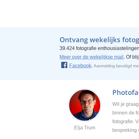
Ontvang wekelijks fotogr
39.424 fotografie enthousiastelingen
Meer over de wekelijkse mail
. Of bl
Facebook
.
Aanmelding beveiligd m
Photofac
Wil je graa
binnen de fo
fotografie. 
Elja Trum
bespreking 