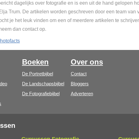
ericht dagelijks over fotografie en is een uit de hand gelopen h
 Elja Trum. De artikelen worden geschreven door een team van vr
cht je het leuk vinden om een of meerdere artikelen te schrijve
 neem dan contact op.
hotofacts
Boeken
Over ons
De Portretbijbel
Contact
ideo
De Landschapsbijbel
Bloggers
De Fotografiebijbel
Adverteren
s
ussen