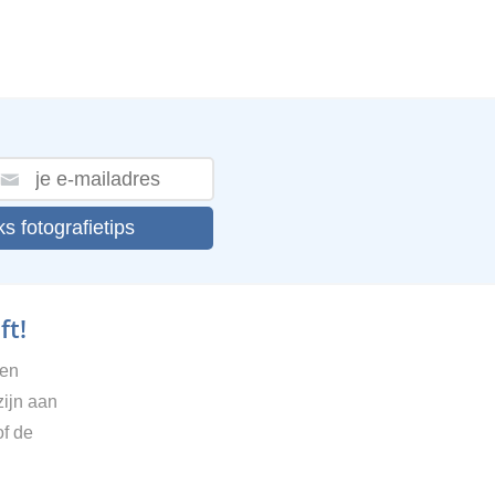
ks fotografietips
ft!
gen
zijn aan
of de