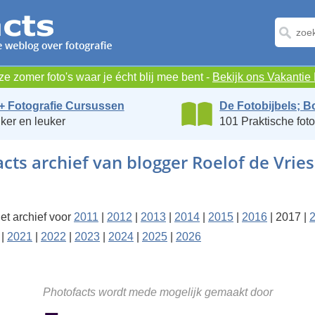
e zomer foto's waar je écht blij mee bent -
Bekijk ons Vakanti
+ Fotografie Cursussen
De Fotobijbels; B
ker en leuker
101 Praktische foto
cts archief van blogger Roelof de Vries
et archief voor
2011
|
2012
|
2013
|
2014
|
2015
|
2016
| 2017 |
|
2021
|
2022
|
2023
|
2024
|
2025
|
2026
Photofacts wordt mede mogelijk gemaakt door