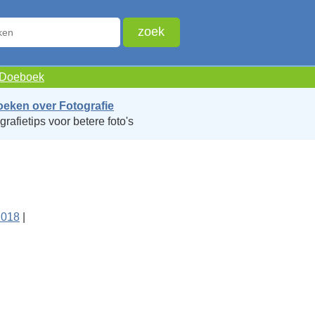
e Doeboek
oeken over Fotografie
grafietips voor betere foto's
2018
|