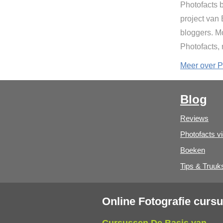
Photofacts b
project van
bloggers. Mo
Photofacts,
Meer over P
Blog
Reviews
Photofacts v
Boeken
Tips & Truuk
Online Fotografie curs