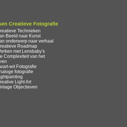
en Creatieve Fotografie
reatieve Technieken
an Beeld naar Kunst
an onderwerp naar verhaal
reatieve Roadmap
erken met Lensbaby's
e Complexiteit van het
eren
art-wit Fotografie
aloge fotografie
ghtpainting
eative Light Art
intage Objectieven