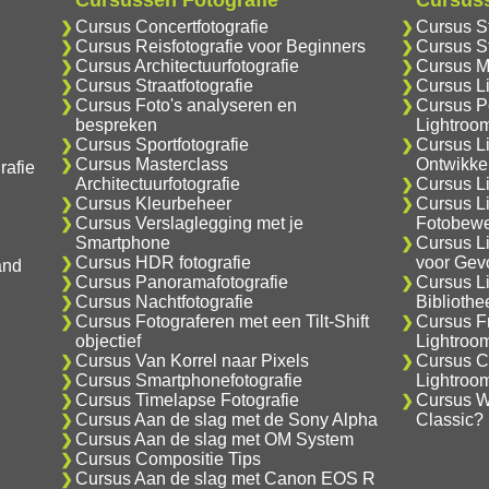
Cursussen Fotografie
Cursus
Cursus Concertfotografie
Cursus S
Cursus Reisfotografie voor Beginners
Cursus S
Cursus Architectuurfotografie
Cursus M
Cursus Straatfotografie
Cursus L
Cursus Foto's analyseren en
Cursus Po
bespreken
Lightroo
Cursus Sportfotografie
Cursus L
Cursus Masterclass
Ontwikke
rafie
Architectuurfotografie
Cursus Li
Cursus Kleurbeheer
Cursus L
Cursus Verslaglegging met je
Fotobewe
Smartphone
Cursus L
Cursus HDR fotografie
voor Gev
and
Cursus Panoramafotografie
Cursus L
Cursus Nachtfotografie
Biblioth
Cursus Fotograferen met een Tilt-Shift
Cursus F
objectief
Lightroo
Cursus Van Korrel naar Pixels
Cursus C
Cursus Smartphonefotografie
Lightroo
Cursus Timelapse Fotografie
Cursus Wa
Cursus Aan de slag met de Sony Alpha
Classic?
Cursus Aan de slag met OM System
Cursus Compositie Tips
Cursus Aan de slag met Canon EOS R