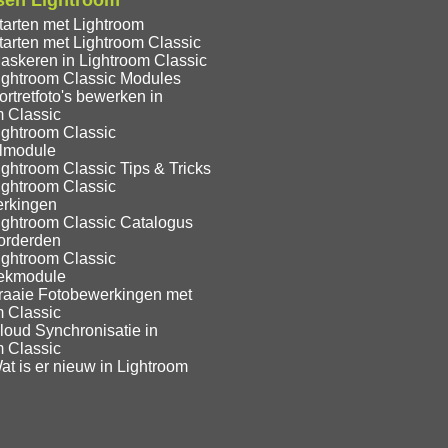
sen Lightroom
tarten met Lightroom
tarten met Lightroom Classic
askeren in Lightroom Classic
ightroom Classic Modules
rtretfoto's bewerken in
m Classic
ightroom Classic
lmodule
ghtroom Classic Tips & Tricks
ightroom Classic
rkingen
ightroom Classic Catalogus
orderden
ightroom Classic
eekmodule
raaie Fotobewerkingen met
m Classic
loud Synchronisatie in
m Classic
t is er nieuw in Lightroom