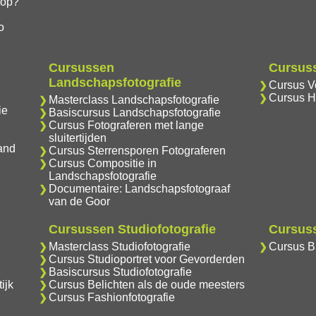
hop?
o
Cursussen
Cursuss
Landschapsfotografie
Cursus Vo
Cursus H
Masterclass Landschapsfotografie
ie
Basiscursus Landschapsfotografie
Cursus Fotograferen met lange
sluitertijden
and
Cursus Sterrensporen Fotograferen
Cursus Compositie in
Landschapsfotografie
Documentaire: Landschapsfotograaf
van de Goor
Cursussen Studiofotografie
Cursuss
Masterclass Studiofotografie
Cursus Br
Cursus Studioportret voor Gevorderden
Basiscursus Studiofotografie
ijk
Cursus Belichten als de oude meesters
Cursus Fashionfotografie