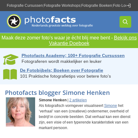
Fotografie Cursussen
|
Fotografie Workshops
|
Fotografie Boeken
|
Foto Locaties
|
Maak deze zomer foto's waar je écht blij mee bent -
Bekijk ons
Vakantie Doeboek
Photofacts Academy; 100+ Fotografie Cursussen
Fotograferen wordt makkelijker en leuker
De Fotobijbels; Boeken over Fotografie
101 Praktische fotografietips voor betere foto's
Photofacts blogger Simone Henken
Simone Henken
|
2 artikelen
Als fotografisch vormgever visualiseert
Simone
het
‘verhaal’ van een (creatieve) ondernemer, overheid of
bedrijf in concrete beelden. Dat verhaal kan een dienst
zijn, een visie of een typerende karakteristiek van een
markant persoon.