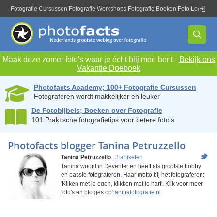
Fotografie Cursussen
|
Fotografie Workshops
|
Fotografie Boeken
|
Foto Locaties
|
Maak deze zomer foto's waar je écht blij mee bent -
Bekijk ons
Vakantie Doeboek
Photofacts Academy; 100+ Fotografie Cursussen
Fotograferen wordt makkelijker en leuker
De Fotobijbels; Boeken over Fotografie
101 Praktische fotografietips voor betere foto's
Photofacts blogger Tanina Petruzzello
Tanina Petruzzello
|
3 artikelen
Tanina woont in Deventer en heeft als grootste hobby
en passie fotograferen. Haar motto bij het fotograferen:
'Kijken met je ogen, klikken met je hart'. Kijk voor meer
foto's en blogjes op
taninafotografie.nl
.