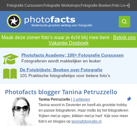
Fotografie Cursussen
|
Fotografie Workshops
|
Fotografie Boeken
|
Foto Locaties
|
Maak deze zomer foto's waar je écht blij mee bent -
Bekijk ons
Vakantie Doeboek
Photofacts Academy; 100+ Fotografie Cursussen
Fotograferen wordt makkelijker en leuker
De Fotobijbels; Boeken over Fotografie
101 Praktische fotografietips voor betere foto's
Photofacts blogger Tanina Petruzzello
Tanina Petruzzello
|
3 artikelen
Tanina woont in Deventer en heeft als grootste hobby
en passie fotograferen. Haar motto bij het fotograferen:
'Kijken met je ogen, klikken met je hart'. Kijk voor meer
foto's en blogjes op
taninafotografie.nl
.