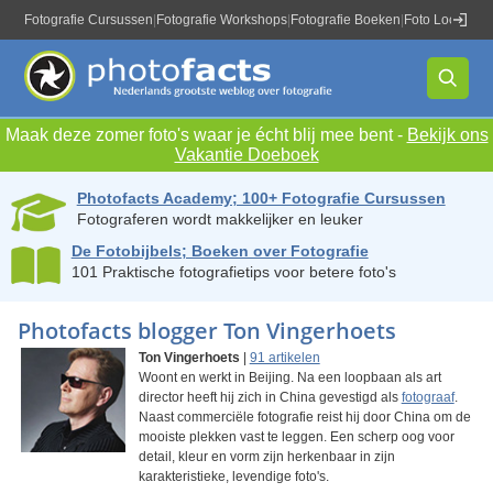
Fotografie Cursussen
|
Fotografie Workshops
|
Fotografie Boeken
|
Foto Locaties
|
Maak deze zomer foto's waar je écht blij mee bent -
Bekijk ons
Vakantie Doeboek
Photofacts Academy; 100+ Fotografie Cursussen
Fotograferen wordt makkelijker en leuker
De Fotobijbels; Boeken over Fotografie
101 Praktische fotografietips voor betere foto's
Photofacts blogger Ton Vingerhoets
Ton Vingerhoets
|
91 artikelen
Woont en werkt in Beijing. Na een loopbaan als art
director heeft hij zich in China gevestigd als
fotograaf
.
Naast commerciële fotografie reist hij door China om de
mooiste plekken vast te leggen. Een scherp oog voor
detail, kleur en vorm zijn herkenbaar in zijn
karakteristieke, levendige foto's.