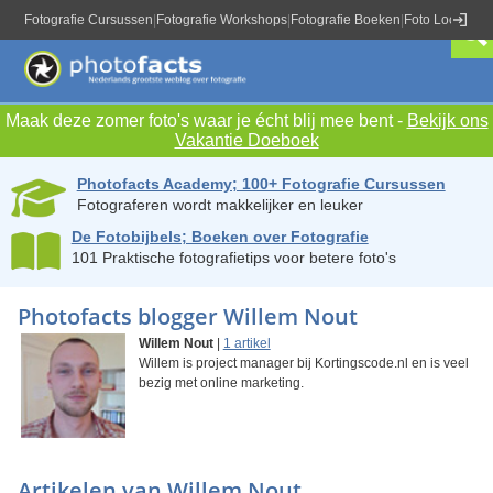
Fotografie Cursussen
|
Fotografie Workshops
|
Fotografie Boeken
|
Foto Locaties
|
Maak deze zomer foto's waar je écht blij mee bent -
Bekijk ons
Vakantie Doeboek
Photofacts Academy; 100+ Fotografie Cursussen
Fotograferen wordt makkelijker en leuker
De Fotobijbels; Boeken over Fotografie
101 Praktische fotografietips voor betere foto's
Photofacts blogger Willem Nout
Willem Nout
|
1 artikel
Willem is project manager bij Kortingscode.nl en is veel
bezig met online marketing.
Artikelen van Willem Nout