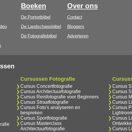
Boeken
Over ons
De Portretbijbel
Contact
ideo
De Landschapsbijbel
Bloggers
De Fotografiebijbel
Adverteren
s
ussen
Cursussen Fotografie
Cursus
Cursus Concertfotografie
Cursus S
Cursus Architectuurfotografie
Cursus S
Cursus Reisfotografie voor Beginners
Cursus M
Cursus Straatfotografie
Cursus L
Cursus Foto's analyseren en
Cursus Po
bespreken
Lightroo
Cursus Sportfotografie
Cursus L
Cursus Masterclass
Ontwikke
rafie
Architectuurfotografie
Cursus Li