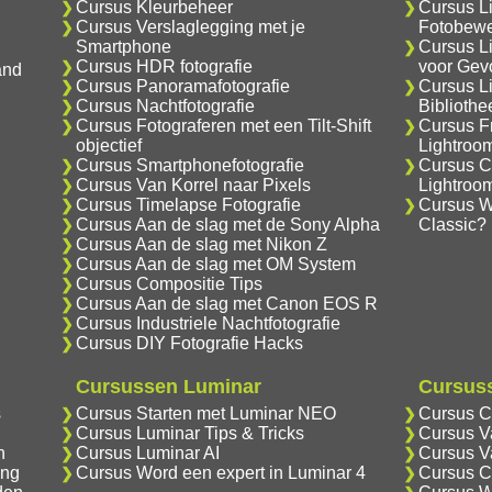
Cursus Kleurbeheer
Cursus L
Cursus Verslaglegging met je
Fotobewe
Smartphone
Cursus L
Cursus HDR fotografie
voor Gev
and
Cursus Panoramafotografie
Cursus L
Cursus Nachtfotografie
Biblioth
Cursus Fotograferen met een Tilt-Shift
Cursus F
objectief
Lightroo
Cursus Smartphonefotografie
Cursus C
Cursus Van Korrel naar Pixels
Lightroo
Cursus Timelapse Fotografie
Cursus Wa
Cursus Aan de slag met de Sony Alpha
Classic?
Cursus Aan de slag met Nikon Z
Cursus Aan de slag met OM System
Cursus Compositie Tips
Cursus Aan de slag met Canon EOS R
Cursus Industriele Nachtfotografie
Cursus DIY Fotografie Hacks
Cursussen Luminar
Cursuss
s
Cursus Starten met Luminar NEO
Cursus C
Cursus Luminar Tips & Tricks
Cursus V
n
Cursus Luminar AI
Cursus V
ing
Cursus Word een expert in Luminar 4
Cursus C