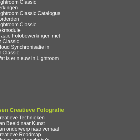
ightroom Classic
rkingen
ightroom Classic Catalogus
orderden
ightroom Classic
eekmodule
raaie Fotobewerkingen met
m Classic
loud Synchronisatie in
m Classic
t is er nieuw in Lightroom
en Creatieve Fotografie
reatieve Technieken
an Beeld naar Kunst
an onderwerp naar verhaal
reatieve Roadmap