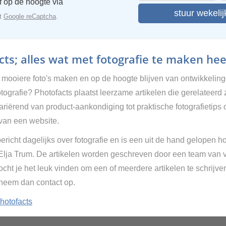
ijf op de hoogte via
stuur wekelij
et
Google reCaptcha
.
ts; alles wat met fotografie te maken hee
g mooiere foto's maken en op de hoogte blijven van ontwikkelin
tografie? Photofacts plaatst leerzame artikelen die gerelateerd 
Variërend van product-aankondiging tot praktische fotografietips 
van een website.
ericht dagelijks over fotografie en is een uit de hand gelopen h
 Elja Trum. De artikelen worden geschreven door een team van vr
cht je het leuk vinden om een of meerdere artikelen te schrijve
 neem dan contact op.
hotofacts