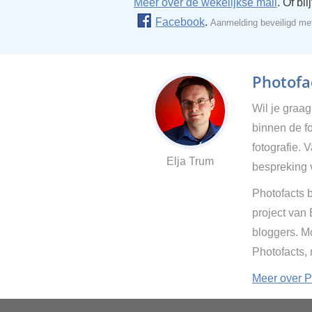
Meer over de wekelijkse mail
. Of bl
Facebook
.
Aanmelding beveiligd m
Photofac
Wil je graa
binnen de fo
fotografie. 
Elja Trum
bespreking 
Photofacts b
project van
bloggers. Mo
Photofacts,
Meer over P