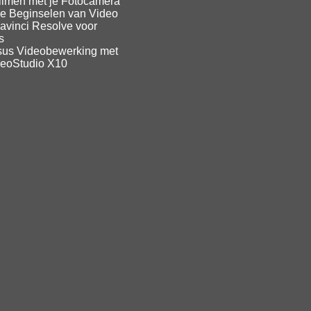
ilmen met je Fotocamera
e Beginselen van Video
avinci Resolve voor
s
sus Videobewerking met
deoStudio X10