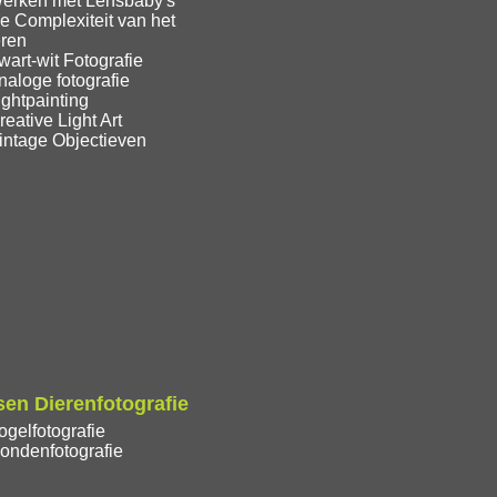
erken met Lensbaby's
e Complexiteit van het
eren
art-wit Fotografie
aloge fotografie
ghtpainting
eative Light Art
intage Objectieven
en Dierenfotografie
gelfotografie
ondenfotografie