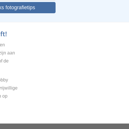
ks fotografietips
ft!
gen
zijn aan
of de
obby
ijwillige
n op