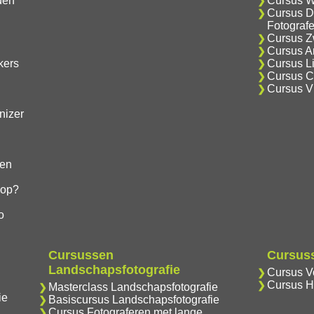
den
Cursus W
Cursus D
Fotograf
Cursus Zw
Cursus An
kers
Cursus Li
Cursus Cr
Cursus V
nizer
gen
hop?
o
Cursussen
Cursuss
Landschapsfotografie
Cursus Vo
Cursus H
Masterclass Landschapsfotografie
ie
Basiscursus Landschapsfotografie
Cursus Fotograferen met lange