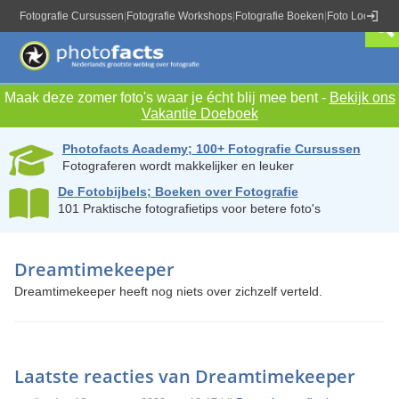
Fotografie Cursussen
|
Fotografie Workshops
|
Fotografie Boeken
|
Foto Locaties
|
Maak deze zomer foto's waar je écht blij mee bent -
Bekijk ons
Vakantie Doeboek
Photofacts Academy; 100+ Fotografie Cursussen
Fotograferen wordt makkelijker en leuker
De Fotobijbels; Boeken over Fotografie
101 Praktische fotografietips voor betere foto's
Dreamtimekeeper
Dreamtimekeeper heeft nog niets over zichzelf verteld.
Laatste reacties van Dreamtimekeeper