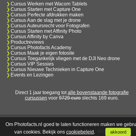
Cursus Werken met Wacom Tablets
Cursus Starten met Capture One
Cursus Perfecte afdrukken maken
Cursus Aan de slag met je drone
Cursus Auteursrecht voor Fotografen
Cursus Starten met Affinity Photo
Cursus Affinity by Canva
Productreviews
Cursus Photofacts Academy
Cursus Maak je eigen fotosite
Cursus Toegankelijk vliegen met de DJI Neo drone
Cursus VIP Sessies
Cursus Nieuwe Technieken in Capture One
Events en Lezingen
Direct 1 jaar toegang tot
alle bovenstaande fotografie
cursussen
voor
9729 euro
slechts 169 euro.
Om Photofacts.nl goed te laten functioneren maken we gebru
© copyright 2006 - 2026 by Photofacts
disclaimer
van cookies. Bekijk ons
cookiebeleid
.
akkoord