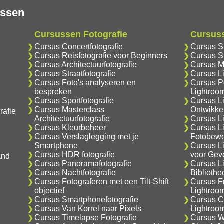
ussen
Cursussen Fotografie
Cursus
Cursus Concertfotografie
Cursus S
Cursus Reisfotografie voor Beginners
Cursus S
Cursus Architectuurfotografie
Cursus M
Cursus Straatfotografie
Cursus L
Cursus Foto's analyseren en
Cursus Po
bespreken
Lightroo
Cursus Sportfotografie
Cursus L
Cursus Masterclass
Ontwikke
rafie
Architectuurfotografie
Cursus Li
Cursus Kleurbeheer
Cursus L
Cursus Verslaglegging met je
Fotobewe
Smartphone
Cursus L
Cursus HDR fotografie
voor Gev
and
Cursus Panoramafotografie
Cursus L
Cursus Nachtfotografie
Biblioth
Cursus Fotograferen met een Tilt-Shift
Cursus F
objectief
Lightroo
Cursus Smartphonefotografie
Cursus C
Cursus Van Korrel naar Pixels
Lightroo
Cursus Timelapse Fotografie
Cursus Wa