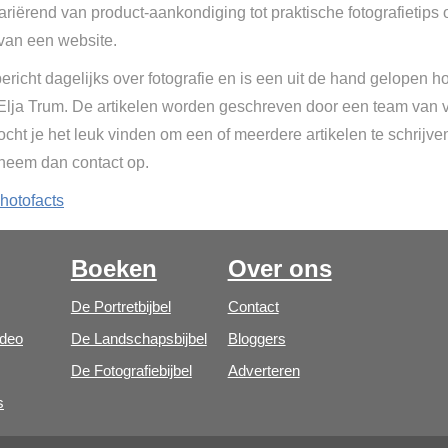
Variërend van product-aankondiging tot praktische fotografietips 
van een website.
ericht dagelijks over fotografie en is een uit de hand gelopen h
 Elja Trum. De artikelen worden geschreven door een team van vr
cht je het leuk vinden om een of meerdere artikelen te schrijve
 neem dan contact op.
hotofacts
Boeken
Over ons
De Portretbijbel
Contact
ideo
De Landschapsbijbel
Bloggers
De Fotografiebijbel
Adverteren
s