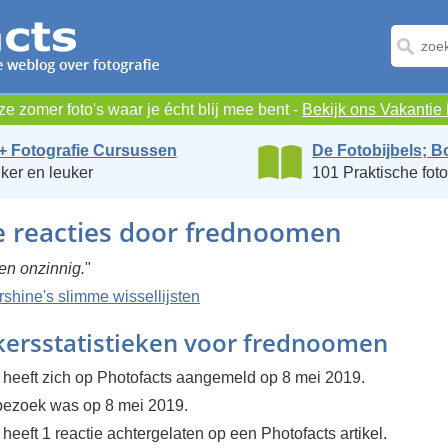
e zomer foto's waar je écht blij mee bent -
Bekijk ons Vakanti
+ Fotografie Cursussen
De Fotobijbels; B
ker en leuker
101 Praktische foto
e reacties door frednoomen
en onzinnig.
"
hine's slimme wissellijsten
kersstatistieken voor frednoomen
heeft zich op Photofacts aangemeld op 8 mei 2019.
 bezoek was op 8 mei 2019.
eeft 1 reactie achtergelaten op een Photofacts artikel.