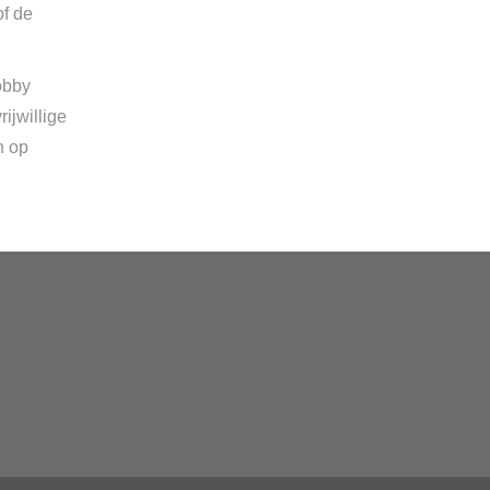
of de
obby
ijwillige
n op