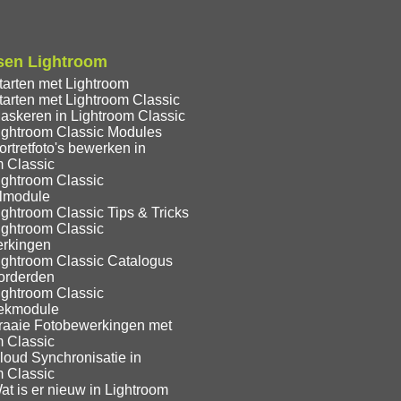
sen Lightroom
tarten met Lightroom
tarten met Lightroom Classic
askeren in Lightroom Classic
ightroom Classic Modules
rtretfoto's bewerken in
m Classic
ightroom Classic
lmodule
ghtroom Classic Tips & Tricks
ightroom Classic
rkingen
ightroom Classic Catalogus
orderden
ightroom Classic
eekmodule
raaie Fotobewerkingen met
m Classic
loud Synchronisatie in
m Classic
t is er nieuw in Lightroom