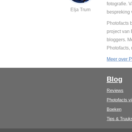
fotografie. 
Elja Trum
bespreking 
Photofacts b
project van
bloggers. Mo
Photofacts,
Meer over P
Blog
Reviews
Photofacts v
Boeken
Tips & Truuk