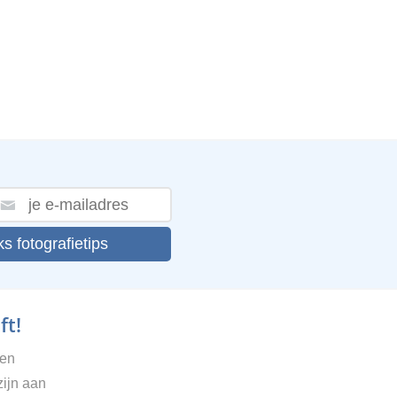
ks fotografietips
ft!
gen
zijn aan