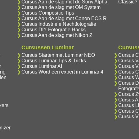
Cursus Aan de slag met de Sony Alpha
Classic?
Cursus Aan de slag met OM System
Cursus Compositie Tips
Cursus Aan de slag met Canon EOS R
Cursus Industriele Nachtfotografie
Cursus DIY Fotografie Hacks
Cursus Aan de slag met Nikon Z
Cursussen Luminar
Cursuss
s
Cursus Starten met Luminar NEO
Cursus C
Cursus Luminar Tips & Tricks
Cursus V
n
Cursus Luminar AI
Cursus V
ing
Cursus Word een expert in Luminar 4
Cursus C
den
Cursus W
Cursus D
Fotograf
Cursus Zw
Cursus An
kers
Cursus Li
Cursus Cr
Cursus V
nizer