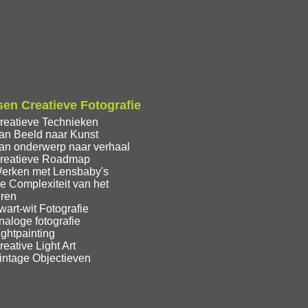
en Creatieve Fotografie
reatieve Technieken
an Beeld naar Kunst
an onderwerp naar verhaal
reatieve Roadmap
erken met Lensbaby's
e Complexiteit van het
eren
art-wit Fotografie
aloge fotografie
ghtpainting
eative Light Art
intage Objectieven