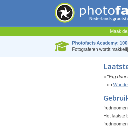
Maak dez
Photofacts Academy; 100
Fotograferen wordt makkelij
Laatst
» "
Erg duur 
op
Wunders
Gebrui
frednoomen 
Het laatste
frednoomen h