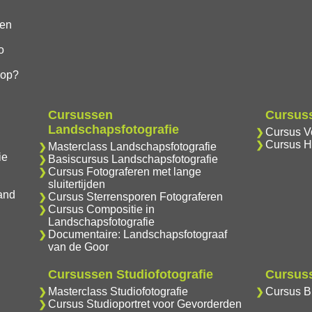
gen
o
hop?
Cursussen
Cursuss
Landschapsfotografie
Cursus Vo
Cursus H
Masterclass Landschapsfotografie
ie
Basiscursus Landschapsfotografie
Cursus Fotograferen met lange
sluitertijden
and
Cursus Sterrensporen Fotograferen
Cursus Compositie in
Landschapsfotografie
Documentaire: Landschapsfotograaf
van de Goor
Cursussen Studiofotografie
Cursuss
Masterclass Studiofotografie
Cursus Br
Cursus Studioportret voor Gevorderden