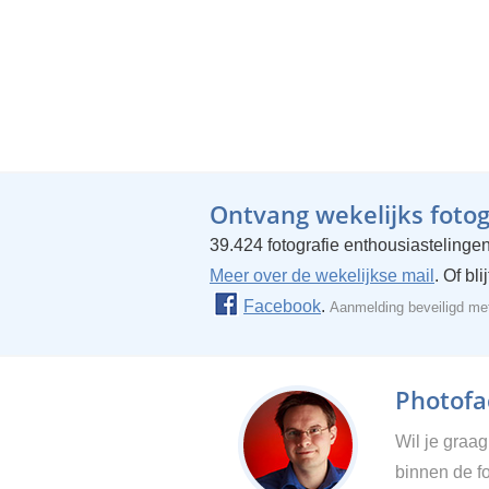
Ontvang wekelijks fotogr
39.424 fotografie enthousiastelingen
Meer over de wekelijkse mail
. Of bl
Facebook
.
Aanmelding beveiligd m
Photofac
Wil je graa
binnen de fo