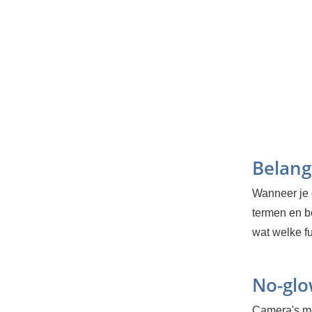
Belang
Wanneer je 
termen en b
wat welke fu
No-glo
Camera's met