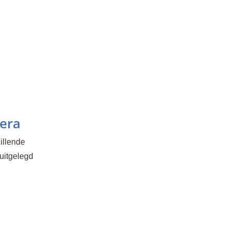
era
illende
uitgelegd
l