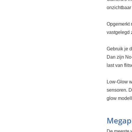
onzichtbaar 
Opgemerkt m
vastgelegd z
Gebruik je d
Dan zijn No
last van flit
Low-Glow wi
sensoren. De
glow modell
Megapi
De meeste w