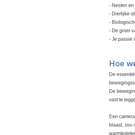
- Nesten en
- Dierlijke 
- Biologisc
- De groei v
- Je passie 
Hoe we
De essentië
bewegingssen
De beweging
vast te legg
Een camera d
blaast, zou 
warmtedetec