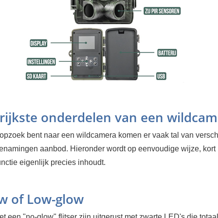
rijkste onderdelen van een wildcam
opzoek bent naar een wildcamera komen er vaak tal van versch
enamingen aanbod. Hieronder wordt op eenvoudige wijze, kort 
nctie eigenlijk precies inhoudt.
w of Low-glow
 een "no-glow" flitser zijn uitgerust met zwarte LED's die totaa