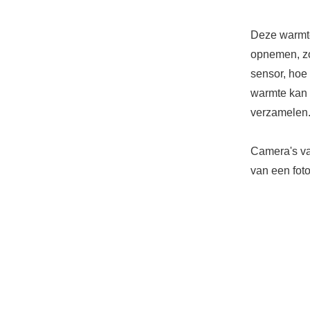
Deze warmte
opnemen, zo
sensor, hoe 
warmte kan d
verzamelen
Camera's va
van een foto