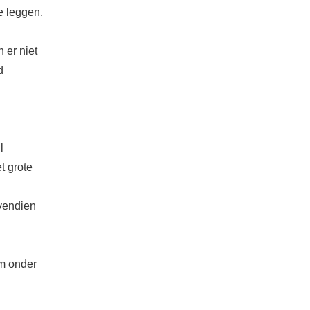
e leggen.
 er niet
d
l
t grote
vendien
om onder