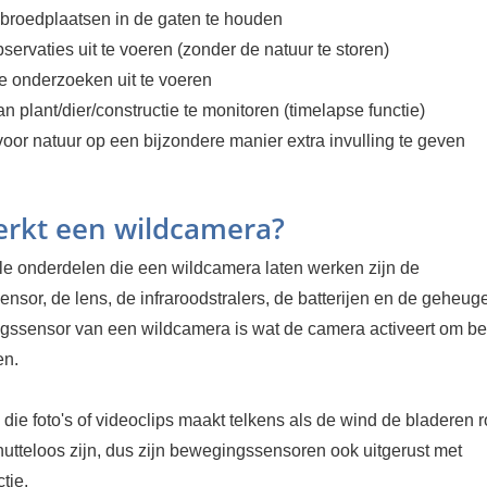
 broedplaatsen in de gaten te houden
observaties uit te voeren (zonder de natuur te storen)
he onderzoeken uit te voeren
an plant/dier/constructie te monitoren (timelapse functie)
voor natuur op een bijzondere manier extra invulling te geven
rkt een wildcamera?
le onderdelen die een wildcamera laten werken zijn de
sor, de lens, de infraroodstralers, de batterijen en de geheug
ssensor van een wildcamera is wat de camera activeert om b
en.
ie foto's of videoclips maakt telkens als de wind de bladeren 
nutteloos zijn, dus zijn bewegingssensoren ook uitgerust met
tie.