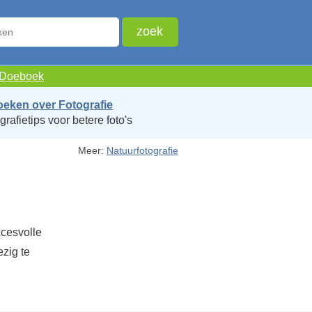
e Doeboek
oeken over Fotografie
grafietips voor betere foto's
Meer:
Natuurfotografie
cesvolle
ezig te