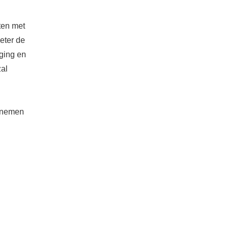
ten met
eter de
eging en
zal
t nemen