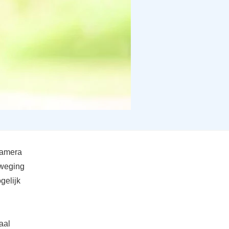
camera
eweging
gelijk
aal