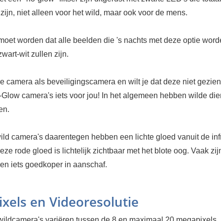
zijn, niet alleen voor het wild, maar ook voor de mens.
oet worden dat alle beelden die 's nachts met deze optie wor
wart-wit zullen zijn.
e camera als beveiligingscamera en wilt je dat deze niet gezie
-Glow camera's iets voor jou! In het algemeen hebben wilde di
sen.
ld camera's daarentegen hebben een lichte gloed vanuit de inf
ze rode gloed is lichtelijk zichtbaar met het blote oog. Vaak zij
en iets goedkoper in aanschaf.
xels en Videoresolutie
ildcamera's variëren tussen de 8 en maximaal 20 megapixels.