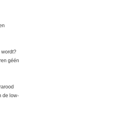
den
n wordt?
eren géén
rarood
n de low-