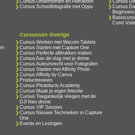
Cursus Ondernemen en Afdrukken
Cursus De
Cursus Schoolfotografie met Oypo
Cursus Da
Beginners
Basiscurs
Corel Vid
Cursussen Overige
Cursus Werken met Wacom Tablets
en
Cursus Starten met Capture One
Cursus Perfecte afdrukken maken
Cursus Aan de slag met je drone
Cursus Auteursrecht voor Fotografen
Cursus Starten met Affinity Photo
Cursus Affinity by Canva
Productreviews
Cursus Photofacts Academy
Cursus Maak je eigen fotosite
Cursus Toegankelijk vliegen met de
DJI Neo drone
Cursus VIP Sessies
Cursus Nieuwe Technieken in Capture
One
Events en Lezingen