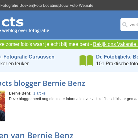
|
Fotografie Boeken
|
Foto Locaties
|
Jouw Foto Website
e zomer foto's waar je écht blij mee bent -
Bekijk ons Vakanti
+ Fotografie Cursussen
De Fotobijbels; B
ker en leuker
101 Praktische foto
cts blogger Bernie Benz
Bernie Benz
|
1 artikel
Deze blogger heeft nog niet meer informatie over zichzelf beschikbaar gemaa
len van Bernie Benz