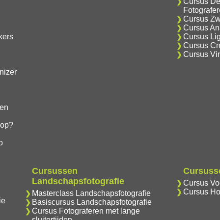
Cursus De
Fotografe
Cursus Zwa
Cursus Ana
kers
Cursus Lig
Cursus Cre
Cursus Vi
nizer
gen
hop?
o
Cursussen
Cursusse
Landschapsfotografie
Cursus Vog
Cursus Ho
Masterclass Landschapsfotografie
ie
Basiscursus Landschapsfotografie
Cursus Fotograferen met lange
sluitertijden