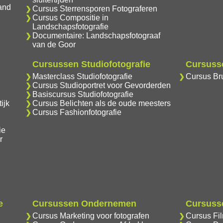
and
Cursus Sterrensporen Fotograferen
Cursus Compositie in
Landschapsfotografie
Documentaire: Landschapsfotograaf
van de Goor
Cursussen Studiofotografie
Cursusse
Masterclass Studiofotografie
Cursus Bru
Cursus Studioportret voor Gevorderden
Basiscursus Studiofotografie
ijk
Cursus Belichten als de oude meesters
Cursus Fashionfotografie
ie
r
e
Cursussen Ondernemen
Cursusse
Cursus Marketing voor fotografen
Cursus Fi