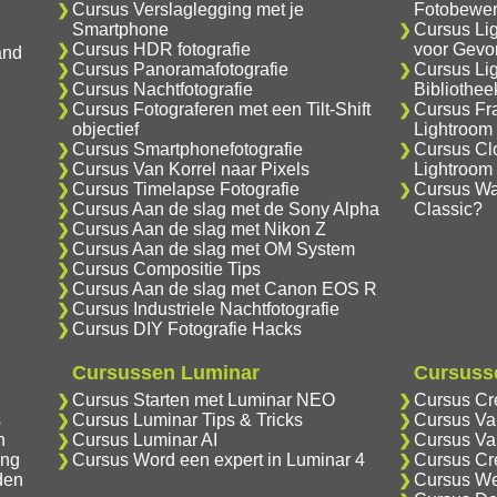
Cursus Verslaglegging met je
Fotobewer
Smartphone
Cursus Li
Cursus HDR fotografie
voor Gevo
and
Cursus Panoramafotografie
Cursus Li
Cursus Nachtfotografie
Bibliothe
Cursus Fotograferen met een Tilt-Shift
Cursus Fr
objectief
Lightroom
Cursus Smartphonefotografie
Cursus Cl
Cursus Van Korrel naar Pixels
Lightroom
Cursus Timelapse Fotografie
Cursus Wat
Cursus Aan de slag met de Sony Alpha
Classic?
Cursus Aan de slag met Nikon Z
Cursus Aan de slag met OM System
Cursus Compositie Tips
Cursus Aan de slag met Canon EOS R
Cursus Industriele Nachtfotografie
Cursus DIY Fotografie Hacks
Cursussen Luminar
Cursusse
Cursus Starten met Luminar NEO
Cursus Cr
s
Cursus Luminar Tips & Tricks
Cursus Va
n
Cursus Luminar AI
Cursus Va
ing
Cursus Word een expert in Luminar 4
Cursus Cr
den
Cursus We