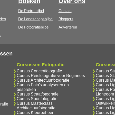
Boeken
Over ons
De Portretbijbel
Contact
ideo
De Landschapsbijbel
Bloggers
De Fotografiebijbel
Adverteren
s
ussen
Cursussen Fotografie
Cursuss
Cursus Concertfotografie
Cursus St
Cursus Reisfotografie voor Beginners
Cursus Sta
Cursus Architectuurfotografie
Cursus Ma
Cursus Foto's analyseren en
Cursus Li
bespreken
Cursus Por
Cursus Straatfotografie
Lightroom
Cursus Sportfotografie
Cursus Li
Cursus Masterclass
Ontwikkel
rafie
Architectuurfotografie
Cursus Lig
Cursus Kleurbeheer
Cursus Li