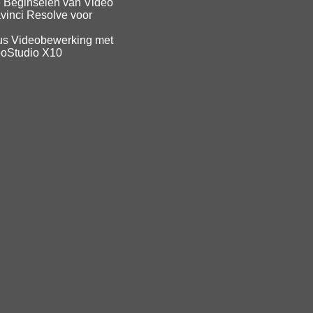
 Beginselen van Video
vinci Resolve voor
us Videobewerking met
eoStudio X10