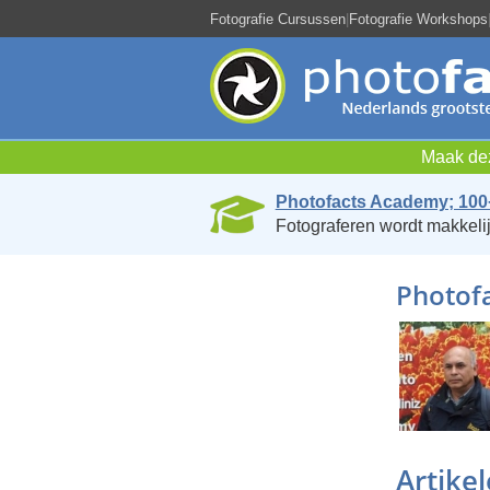
Fotografie Cursussen
|
Fotografie Workshops
Maak dez
Photofacts Academy; 100
Fotograferen wordt makkelij
Photofa
Artike