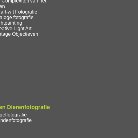
 Complexiteit van het
ren
rt-wit Fotografie
loge fotografie
htpainting
ative Light Art
ntage Objectieven
n Dierenfotografie
elfotografie
ndenfotografie