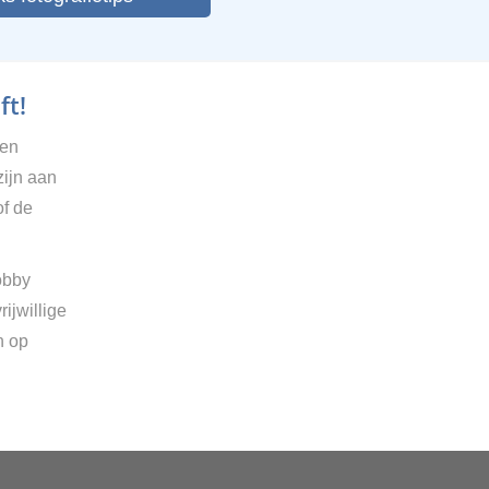
ft!
gen
zijn aan
of de
obby
ijwillige
n op