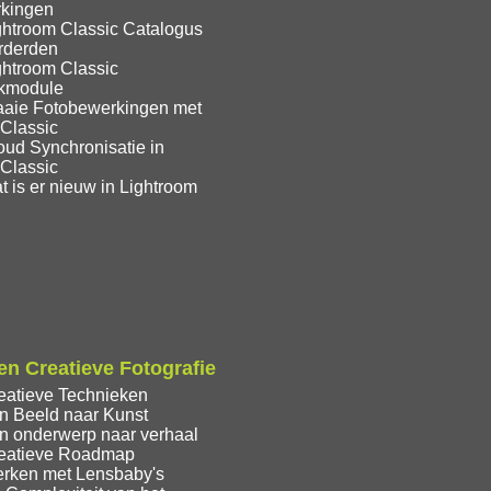
kingen
ghtroom Classic Catalogus
rderden
ghtroom Classic
ekmodule
aaie Fotobewerkingen met
 Classic
oud Synchronisatie in
 Classic
 is er nieuw in Lightroom
n Creatieve Fotografie
eatieve Technieken
n Beeld naar Kunst
n onderwerp naar verhaal
eatieve Roadmap
rken met Lensbaby's