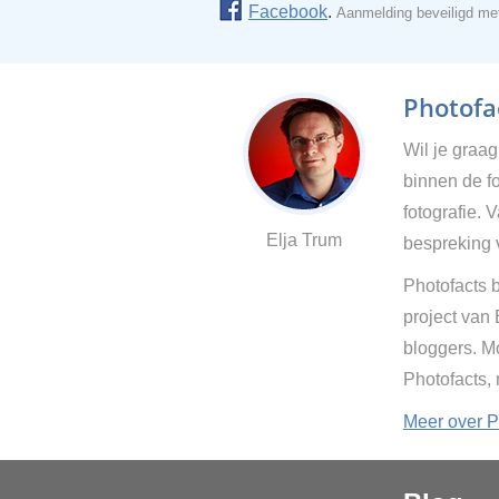
Facebook
.
Aanmelding beveiligd m
Photofac
Wil je graa
binnen de fo
fotografie. 
Elja Trum
bespreking 
Photofacts b
project van
bloggers. Mo
Photofacts,
Meer over P