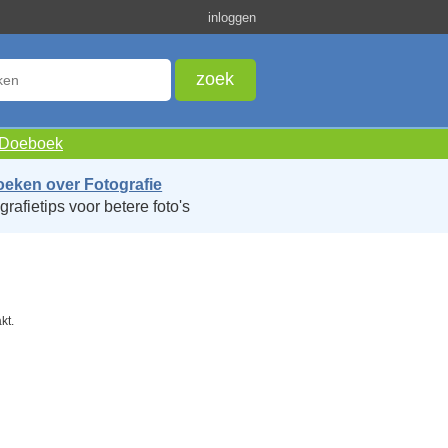
inloggen
e Doeboek
oeken over Fotografie
grafietips voor betere foto's
kt.