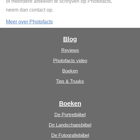
of meerdere artikelen te schrijven op Photofacts,
neem dan contact op.
Meer over Photofacts
Blog
Reviews
Photofacts video
Boeken
Tips & Truuks
Boeken
De Portretbijbel
De Landschapsbijbel
De Fotografiebijbel