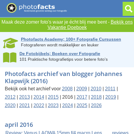
Maak deze zomer foto's waar je écht blij mee bent -
Bekijk ons
Vakantie Doeboek
Photofacts Academy; 100+ Fotografie Cursussen
Fotograferen wordt makkelijker en leuker
De Fotobijbels; Boeken over Fotografie
101 Praktische fotografietips voor betere foto's
Photofacts archief van blogger Johannes
Klapwijk (2016)
Bekijk ook het archief voor
2008
|
2009
|
2010
|
2011
|
2012
|
2013
|
2014
|
2015
| 2016 |
2017
|
2018
|
2019
|
2020
|
2021
|
2022
|
2023
|
2024
|
2025
|
2026
april 2016
Review: Venus LAOWA 15mm f/4 macro Lens
reviews