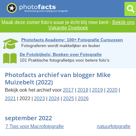
Maak deze zomer foto's waar je écht blij mee bent -
Bekijk ons
Vakantie Doeboek
Photofacts Academy; 100+ Fotografie Cursussen
Fotograferen wordt makkelijker en leuker
De Fotobijbels; Boeken over Fotografie
101 Praktische fotografietips voor betere foto's
Photofacts archief van blogger Mike
Muizebelt (2022)
Bekijk ook het archief voor
2017
|
2018
|
2019
|
2020
|
2021
| 2022 |
2023
|
2024
|
2025
|
2026
september 2022
7 Tips voor Macrofotografie
natuurfotografie