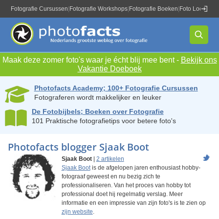
Fotografie Cursussen
|
Fotografie Workshops
|
Fotografie Boeken
|
Foto Locaties
|
Maak deze zomer foto's waar je écht blij mee bent -
Bekijk ons
Vakantie Doeboek
Photofacts Academy; 100+ Fotografie Cursussen
Fotograferen wordt makkelijker en leuker
De Fotobijbels; Boeken over Fotografie
101 Praktische fotografietips voor betere foto's
Photofacts blogger Sjaak Boot
Sjaak Boot
|
2 artikelen
Sjaak Boot
is de afgelopen jaren enthousiast hobby-
fotograaf geweest en nu bezig zich te
professionaliseren. Van het proces van hobby tot
professional doet hij regelmatig verslag. Meer
informatie en een impressie van zijn foto's is te zien op
zijn website
.