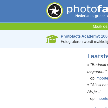
Maak dez
Photofacts Academy; 100
Fotograferen wordt makkelij
Laatst
» "
Bedankt v
beginnen.
"
op
Importe
» "
Als ik he
Als je ..
"
op
Importe