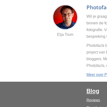
Photofac
Wil je graa
binnen de fo
fotografie. 
Elja Trum
bespreking 
Photofacts b
project van
bloggers. Mo
Photofacts,
Meer over P
Blog
Reviews