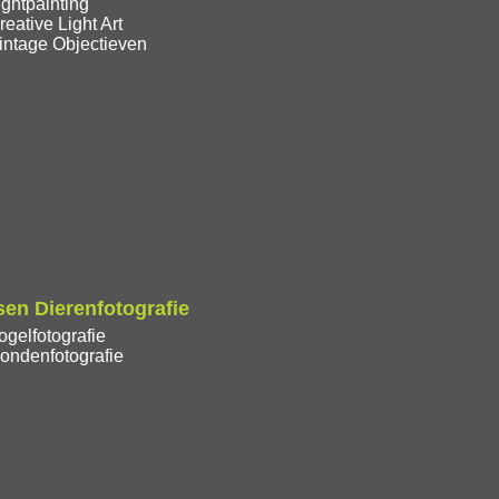
ghtpainting
eative Light Art
intage Objectieven
en Dierenfotografie
gelfotografie
ondenfotografie