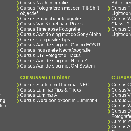
Cursus Nachtfotografie
Biblioth
Cursus Fotograferen met een Tilt-Shift
Cursus F
objectief
Lightroo
Cursus Smartphonefotografie
Cursus Wa
Cursus Van Korrel naar Pixels
Classic?
Cursus Timelapse Fotografie
Cursus C
Cursus Aan de slag met de Sony Alpha
Lightroo
Cursus Compositie Tips
Cursus Aan de slag met Canon EOS R
Cursus Industriele Nachtfotografie
Cursus DIY Fotografie Hacks
Cursus Aan de slag met Nikon Z
Cursus Aan de slag met OM System
Cursussen Luminar
Cursuss
s
Cursus Starten met Luminar NEO
Cursus C
Cursus Luminar Tips & Tricks
Cursus V
n
Cursus Luminar AI
Cursus V
ing
Cursus Word een expert in Luminar 4
Cursus C
den
Cursus W
Cursus D
Fotograf
Cursus Zw
Cursus An