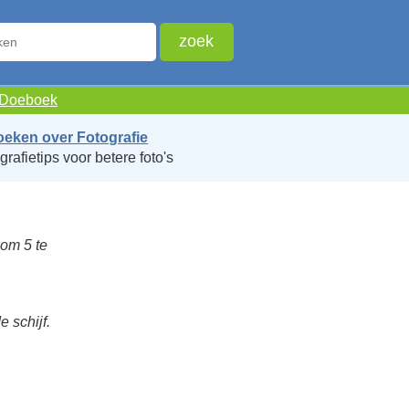
e Doeboek
oeken over Fotografie
grafietips voor betere foto's
oom 5 te
 schijf.