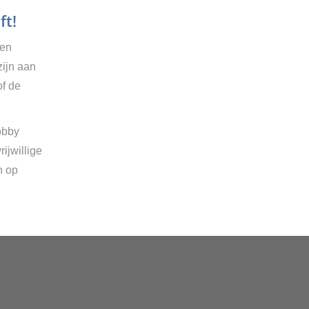
ft!
gen
zijn aan
of de
obby
ijwillige
n op