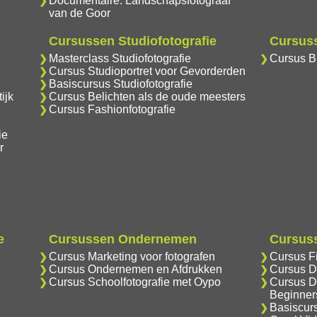
Documentaire: Landschapsfotograaf
van de Goor
Cursussen Studiofotografie
Cursuss
Masterclass Studiofotografie
Cursus Br
Cursus Studioportret voor Gevorderden
Basiscursus Studiofotografie
ijk
Cursus Belichten als de oude meesters
Cursus Fashionfotografie
ie
r
e
Cursussen Ondernemen
Cursuss
Cursus Marketing voor fotografen
Cursus F
Cursus Ondernemen en Afdrukken
Cursus D
Cursus Schoolfotografie met Oypo
Cursus D
Beginner
Basiscur