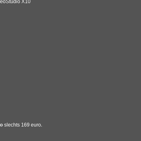
deoStudio X10
ro
slechts 169 euro.