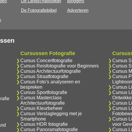
ideo
De Landschapsbijbel
Bloggers
De Fotografiebijbel
Adverteren
s
ussen
Cursussen Fotografie
Cursus
Cursus Concertfotografie
Cursus S
Cursus Reisfotografie voor Beginners
Cursus S
Cursus Architectuurfotografie
Cursus M
Cursus Straatfotografie
Cursus Po
Cursus Foto's analyseren en
Lightroo
bespreken
Cursus L
Cursus Sportfotografie
Cursus L
Cursus Masterclass
Ontwikke
rafie
Architectuurfotografie
Cursus Li
Cursus Kleurbeheer
Cursus L
Cursus Verslaglegging met je
Fotobewe
Smartphone
Cursus L
Cursus HDR fotografie
voor Gev
and
Cursus Panoramafotografie
Cursus L