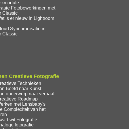
eekmodule
raaie Fotobewerkingen met
m Classic
t is er nieuw in Lightroom
loud Synchronisatie in
m Classic
en Creatieve Fotografie
reatieve Technieken
an Beeld naar Kunst
an onderwerp naar verhaal
reatieve Roadmap
erken met Lensbaby's
e Complexiteit van het
eren
art-wit Fotografie
aloge fotografie