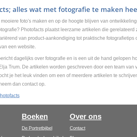
ts; alles wat met fotografie te maken hee
g mooiere foto's maken en op de hoogte blijven van ontwikkelin
tografie? Photofacts plaatst leerzame artikelen die gerelateerd 
Variërend van product-aankondiging tot praktische fotografietips 
van een website.
ericht dagelijks over fotografie en is een uit de hand gelopen h
 Elja Trum. De artikelen worden geschreven door een team van vr
cht je het leuk vinden om een of meerdere artikelen te schrijve
 neem dan contact op.
hotofacts
Boeken
Over ons
De Portretbijbel
Contact