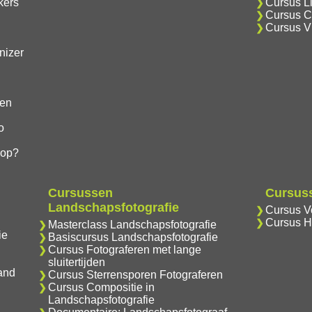
kers
Cursus Li
Cursus Cr
Cursus V
nizer
gen
o
hop?
Cursussen
Cursuss
Landschapsfotografie
Cursus Vo
Cursus H
Masterclass Landschapsfotografie
ie
Basiscursus Landschapsfotografie
Cursus Fotograferen met lange
sluitertijden
and
Cursus Sterrensporen Fotograferen
Cursus Compositie in
Landschapsfotografie