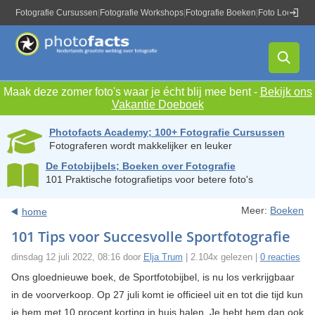
Fotografie Cursussen
|
Fotografie Workshops
|
Fotografie Boeken
|
Foto Locaties
|
Maak deze zomer foto's waar je écht blij mee bent -
Bekijk ons
Vakantie Doeboek
Photofacts Academy; 100+ Fotografie Cursussen
Fotograferen wordt makkelijker en leuker
De Fotobijbels; Boeken over Fotografie
101 Praktische fotografietips voor betere foto's
Meer:
Boeken
home
101 Tips voor Succesvolle Sportfotografie
dinsdag 12 juli 2022, 08:16 door
Elja Trum
| 2.104x gelezen |
0 reacties
Ons gloednieuwe boek, de Sportfotobijbel, is nu los verkrijgbaar
in de voorverkoop. Op 27 juli komt ie officieel uit en tot die tijd kun
je hem met 10 procent korting in huis halen. Je hebt hem dan ook