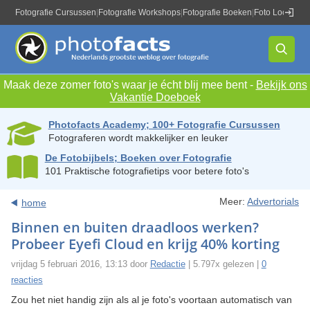
Fotografie Cursussen
|
Fotografie Workshops
|
Fotografie Boeken
|
Foto Locaties
|
Maak deze zomer foto's waar je écht blij mee bent -
Bekijk ons
Vakantie Doeboek
Photofacts Academy; 100+ Fotografie Cursussen
Fotograferen wordt makkelijker en leuker
De Fotobijbels; Boeken over Fotografie
101 Praktische fotografietips voor betere foto's
Meer:
Advertorials
home
Binnen en buiten draadloos werken?
Probeer Eyefi Cloud en krijg 40% korting
vrijdag 5 februari 2016, 13:13 door
Redactie
| 5.797x gelezen |
0
reacties
Zou het niet handig zijn als al je foto's voortaan automatisch van