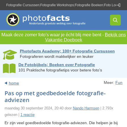
Fotografie Cursussen
|
Fotografie Workshops
|
Fotografie Boeken
|
Foto Locaties
|
Maak deze zomer foto's waar je écht blij mee bent -
Bekijk ons
Vakantie Doeboek
Photofacts Academy; 100+ Fotografie Cursussen
Fotograferen wordt makkelijker en leuker
De Fotobijbels; Boeken over Fotografie
101 Praktische fotografietips voor betere foto's
Meer:
Fun
home
Pas op met goedbedoelde fotografie-
adviezen
maandag 30 september 2024, 20:40 door
Nando Harmsen
| 2.793x
gelezen |
1 reactie
Er zijn veel goedbedoelde fotografie-adviezen. Die helpen je bij