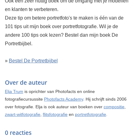
Ook een zeer nuttig boek om de omgang met je modellen
en klanten te verbeteren.
Deze tip om betere portretfoto's te maken is één van de
101 tips uit mijn boek over portretfotografie. Wil je de
andere 100 tips ook lezen? Bestel dan mijn boek De
Portretbijbel.
»
Bestel De Portretbijbel
Over de auteur
Elja Trum
is oprichter van Photofacts en online
fotografiecursussite
Photofacts Academy
. Hij schrijft sinds 2006
over fotografie. Elja is ook auteur van boeken over
compositie
,
zwart-witfotografie
,
flitsfotografie
en
portretfotografie
.
0 reacties