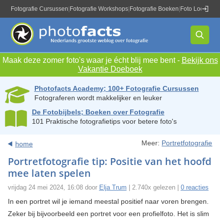
Fotografie Cursussen
|
Fotografie Workshops
|
Fotografie Boeken
|
Foto Locaties
|
Maak deze zomer foto's waar je écht blij mee bent -
Bekijk ons
Vakantie Doeboek
Photofacts Academy; 100+ Fotografie Cursussen
Fotograferen wordt makkelijker en leuker
De Fotobijbels; Boeken over Fotografie
101 Praktische fotografietips voor betere foto's
Meer:
Portretfotografie
home
Portretfotografie tip: Positie van het hoofd
mee laten spelen
vrijdag 24 mei 2024, 16:08 door
Elja Trum
| 2.740x gelezen |
0 reacties
In een portret wil je iemand meestal positief naar voren brengen.
Zeker bij bijvoorbeeld een portret voor een profielfoto. Het is slim