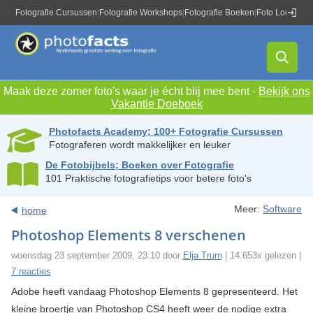
Fotografie Cursussen
|
Fotografie Workshops
|
Fotografie Boeken
|
Foto Locaties
|
Maak deze zomer foto's waar je écht blij mee bent -
Bekijk ons
Vakantie Doeboek
Photofacts Academy; 100+ Fotografie Cursussen
Fotograferen wordt makkelijker en leuker
De Fotobijbels; Boeken over Fotografie
101 Praktische fotografietips voor betere foto's
Meer:
Software
home
Photoshop Elements 8 verschenen
woensdag 23 september 2009, 23:10 door
Elja Trum
| 14.653x gelezen |
7 reacties
Adobe heeft vandaag Photoshop Elements 8 gepresenteerd. Het
kleine broertje van Photoshop CS4 heeft weer de nodige extra