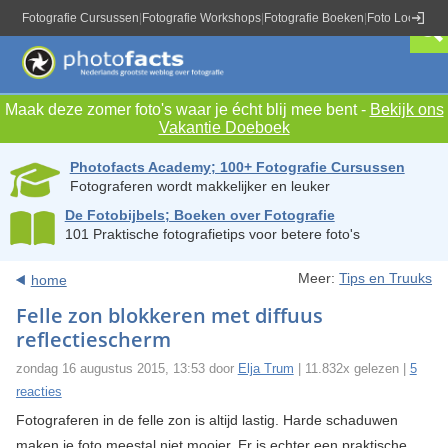
Fotografie Cursussen
|
Fotografie Workshops
|
Fotografie Boeken
|
Foto Locaties
|
Maak deze zomer foto's waar je écht blij mee bent -
Bekijk ons
Vakantie Doeboek
Photofacts Academy; 100+ Fotografie Cursussen
Fotograferen wordt makkelijker en leuker
De Fotobijbels; Boeken over Fotografie
101 Praktische fotografietips voor betere foto's
Meer:
Tips en Truuks
home
Felle zon blokkeren met diffuus
reflectiescherm
zondag 16 augustus 2015, 13:53 door
Elja Trum
| 11.832x gelezen |
5
reacties
Fotograferen in de felle zon is altijd lastig. Harde schaduwen
maken je foto meestal niet mooier. Er is echter een praktische