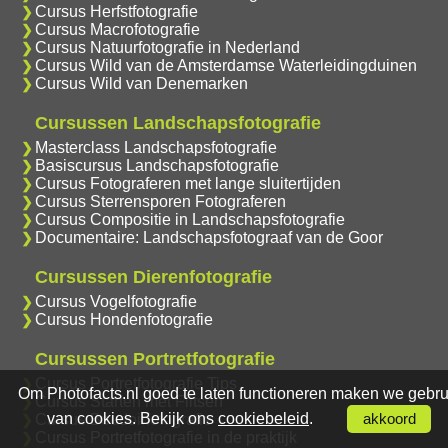
Cursus Herfstfotografie
Cursus Macrofotografie
Cursus Natuurfotografie in Nederland
Cursus Wild van de Amsterdamse Waterleidingduinen
Cursus Wild van Denemarken
Cursussen Landschapsfotografie
Masterclass Landschapsfotografie
Basiscursus Landschapsfotografie
Cursus Fotograferen met lange sluitertijden
Cursus Sterrensporen Fotograferen
Cursus Compositie in Landschapsfotografie
Documentaire: Landschapsfotograaf van de Goor
Cursussen Dierenfotografie
Cursus Vogelfotografie
Cursus Hondenfotografie
Cursussen Portretfotografie
Cursus Portretfotografie Tips
Om Photofacts.nl goed te laten functioneren maken we gebru
Cursus Starten met Flitsen
van cookies. Bekijk ons
cookiebeleid
.
akkoord
Cursus Boudoirfotografie
Cursus Portretfotografie in de praktijk