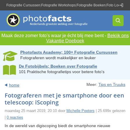
Fotografie Cursussen
|
Fotografie Workshops
|
Fotografie Boeken
|
Foto Locaties
|
Maak deze zomer foto's waar je écht blij mee bent -
Bekijk ons
Vakantie Doeboek
Photofacts Academy; 100+ Fotografie Cursussen
Fotograferen wordt makkelijker en leuker
De Fotobijbels; Boeken over Fotografie
101 Praktische fotografietips voor betere foto's
Meer:
Tips en Truuks
home
Fotograferen met je smartphone door een
telescoop: iScoping
maandag 25 maart 2019, 20:10 door
Michelle Peeters
| 25.699x gelezen
|
0 reacties
In de wereld van digiscoping biedt de smartphone nieuwe