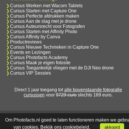
Cursus Werken met Wacom Tablets
Cursus Starten met Capture One
Cursus Perfecte afdrukken maken
Cursus Aan de slag met je drone
Cursus Auteursrecht voor Fotografen
Cursus Starten met Affinity Photo
Cursus Affinity by Canva
Productreviews
Cursus Nieuwe Technieken in Capture One
Events en Lezingen
Cursus Photofacts Academy
Cursus Maak je eigen fotosite
Cursus Toegankelijk vliegen met de DJI Neo drone
Cursus VIP Sessies
Direct 1 jaar toegang tot
alle bovenstaande fotografie
cursussen
voor
9729 euro
slechts 169 euro.
Om Photofacts.nl goed te laten functioneren maken we gebru
© copyright 2006 - 2026 by Photofacts
disclaimer
van cookies. Bekijk ons
cookiebeleid
.
akkoord