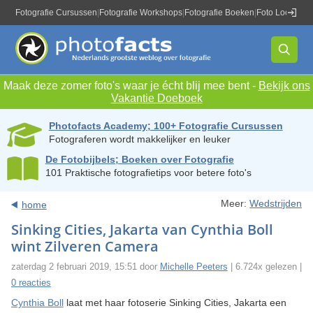
Fotografie Cursussen
|
Fotografie Workshops
|
Fotografie Boeken
|
Foto Locaties
|
Maak deze zomer foto's waar je écht blij mee bent -
Bekijk ons
Vakantie Doeboek
Photofacts Academy; 100+ Fotografie Cursussen
Fotograferen wordt makkelijker en leuker
De Fotobijbels; Boeken over Fotografie
101 Praktische fotografietips voor betere foto's
Meer:
Wedstrijden
home
Sinking Cities, Jakarta van Cynthia Boll
wint Zilveren Camera
zaterdag 2 februari 2019, 15:51 door
Michelle Peeters
| 6.724x gelezen |
0 reacties
Cynthia Boll
laat met haar fotoserie Sinking Cities, Jakarta een