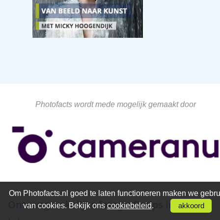
Photofacts wordt mede mogelijk gemaakt door
Om Photofacts.nl goed te laten functioneren maken we gebru
Ontvang wekelijks fotografietips in je
van cookies. Bekijk ons
cookiebeleid
.
akkoord