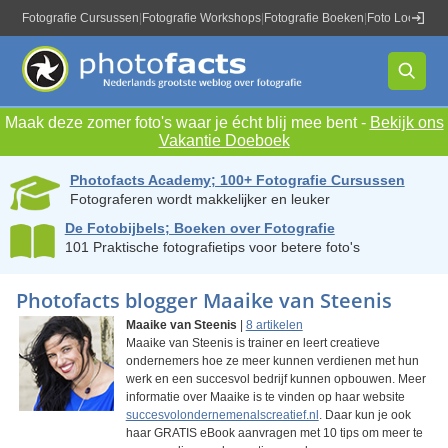
Fotografie Cursussen
|
Fotografie Workshops
|
Fotografie Boeken
|
Foto Locaties
|
Maak deze zomer foto's waar je écht blij mee bent -
Bekijk ons
Vakantie Doeboek
Photofacts Academy; 100+ Fotografie Cursussen
Fotograferen wordt makkelijker en leuker
De Fotobijbels; Boeken over Fotografie
101 Praktische fotografietips voor betere foto's
Photofacts blogger Maaike van Steenis
Maaike van Steenis
|
8 artikelen
Maaike van Steenis is trainer en leert creatieve
ondernemers hoe ze meer kunnen verdienen met hun
werk en een succesvol bedrijf kunnen opbouwen. Meer
informatie over Maaike is te vinden op haar website
succesvolondernemenalscreatief.nl
. Daar kun je ook
haar GRATIS eBook aanvragen met 10 tips om meer te