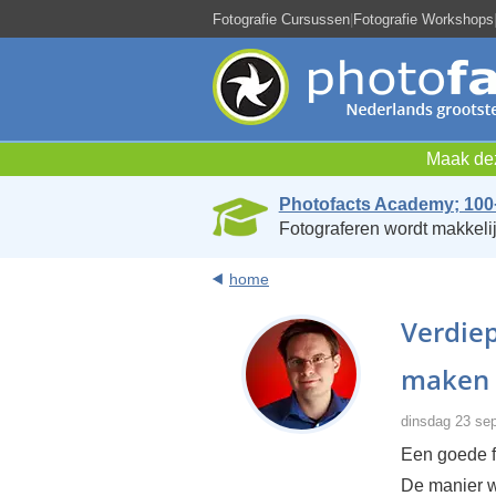
Fotografie Cursussen
|
Fotografie Workshops
Maak dez
Photofacts Academy; 100
Fotograferen wordt makkelij
home
Verdiep
maken
dinsdag 23 se
Een goede fo
De manier wa