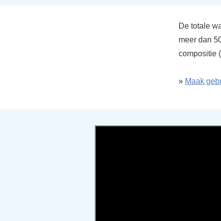
De totale wa
meer dan 50 
compositie 
»
Maak gebr