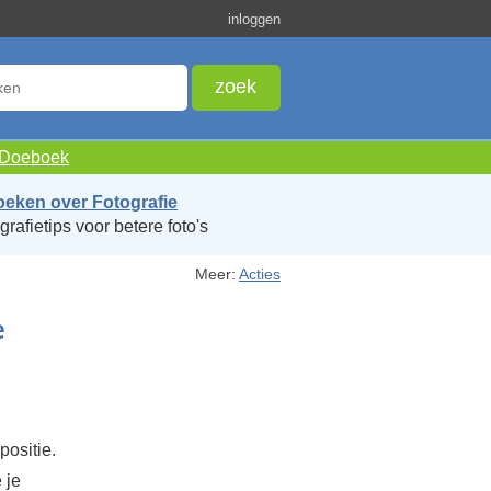
inloggen
e Doeboek
oeken over Fotografie
grafietips voor betere foto's
Meer:
Acties
e
positie.
 je