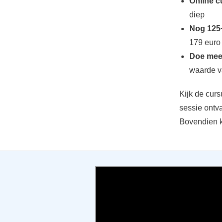
Online c
diep
Nog 125
179 euro
Doe mee 
waarde v
Kijk de curs
sessie ontva
Bovendien k