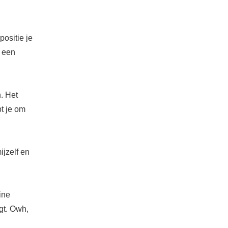
ositie je
n een
. Het
pt je om
ijzelf en
ine
gt. Owh,