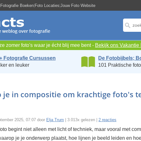
|
Fotografie Boeken
|
Foto Locaties
|
Jouw Foto Website
e zomer foto's waar je écht blij mee bent -
Bekijk ons Vakanti
+ Fotografie Cursussen
De Fotobijbels; B
ker en leuker
101 Praktische foto
 je in compositie om krachtige foto's t
ptember 2025, 07:07 door
Elja Trum
| 3.013x gelezen |
2 reacties
to begint niet alleen met licht of techniek, maar vooral met com
arop je je onderwerp plaatst, hoe lijnen je beeld leiden en hoe