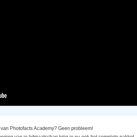
id van Photofacts Academy? Geen probleem!
enging van je lidmaatschap krijg je nu ook het complete pakket.