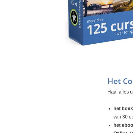
Het Co
Haal alles u
het boek
van 30 e
het eboo