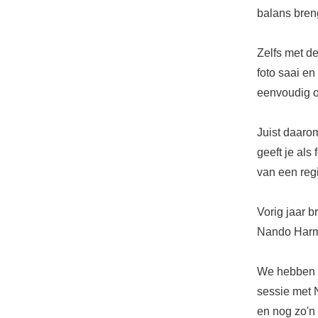
balans breng
Zelfs met d
foto saai e
eenvoudig o
Juist daaro
geeft je als
van een regi
Vorig jaar b
Nando Harms
We hebben n
sessie met 
en nog zo'n