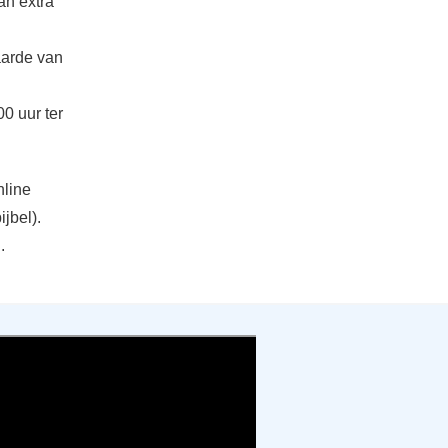
an extra
waarde van
0 uur ter
nline
jbel).
.