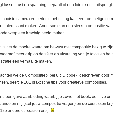
t tussen rust en spanning, bepaalt of een foto er écht uitspringt.
e mooiste camera en perfecte belichting kan een rommelige comp
n oninteressant maken. Andersom kan een sterke compositie va
nderwerp een krachtig beeld maken.
m is het de moeite waard om bewust met compositie bezig te zijn
 fotograaf meer grip op de sfeer en uitstraling van je foto's en hel
stratie een verhaal te maken.
rachten we de Compositiebijbel uit. Dit boek, geschreven door m
en, geeft je 101 praktische tips voor creatieve composities.
u een gave aanbieding waarbij je zowel het boek, een live onl
Nando en mij (stel jouw compositie vragen) en de cursussen krij
 125 andere cursussen erbij.