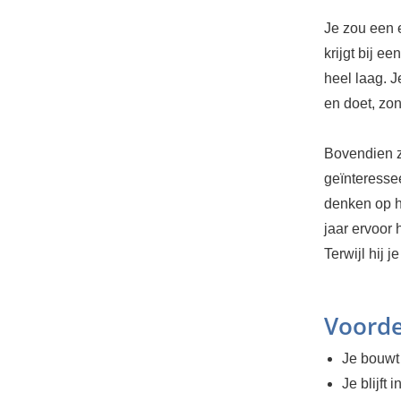
Je zou een e
krijgt bij e
heel laag. J
en doet, zo
Bovendien zo
geïnteresse
denken op h
jaar ervoor 
Terwijl hij 
Voorde
Je bouwt
Je blijft