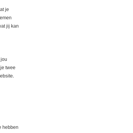
at je
 nemen
t jij kan
 jou
je twee
ebsite.
te hebben