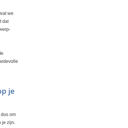
 wat we
t dat
werp-
de
aardevolle
p je
g dus om
je zijn.