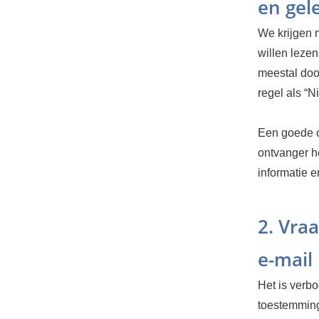
en gel
We krijgen 
willen leze
meestal doo
regel als “N
Een goede o
ontvanger he
informatie e
2. Vra
e-mail 
Het is verb
toestemming 