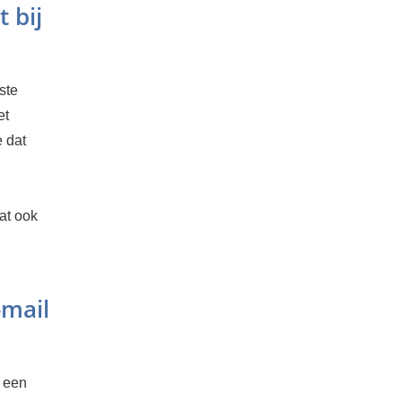
 bij
ste
et
e dat
at ook
-mail
a een