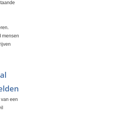
estaande
ren.
gd mensen
rijven
al
elden
n van een
il