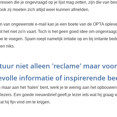
essen die je ongevraagd op je lijst mag zetten, zijn die van b
ook zij moeten zich altijd weer kunnen afmelden.
en van ongewenste e-mail kan je een boete van de OPTA opleve
pt het niet zo'n vaart. Toch is het geen goed idee om ongevraa
toe te voegen. Spam roept namelijk irritatie op en bij irritante bed
en niks.
stuur niet alleen 'reclame' maar voor
volle informatie of inspirerende be
n maar aan het 'halen' bent, werk je te weinig aan het opbouwe
lezers. Een goede nieuwsbrief geeft je lezer iets wat hij graag w
t hij fijn vind om te krijgen.