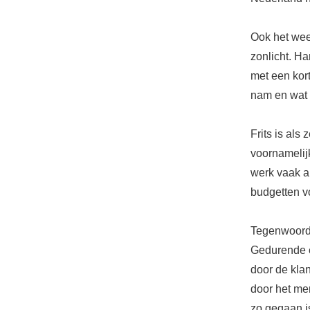
Ook het wee
zonlicht. H
met een kor
nam en wat v
Frits is als
voornamelijk
werk vaak a
budgetten vo
Tegenwoordig
Gedurende e
door de kla
door het me
zo gegaan i