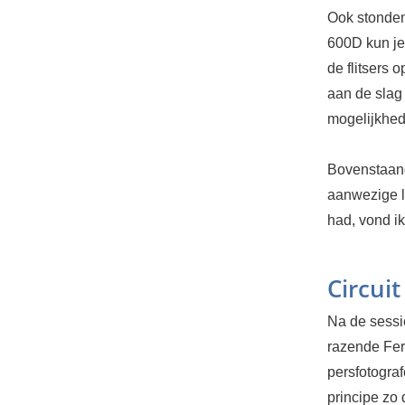
Ook stonden
600D kun je 
de flitsers
aan de slag
mogelijkhed
Bovenstaand
aanwezige l
had, vond ik
Circuit
Na de sessi
razende Ferr
persfotograf
principe zo