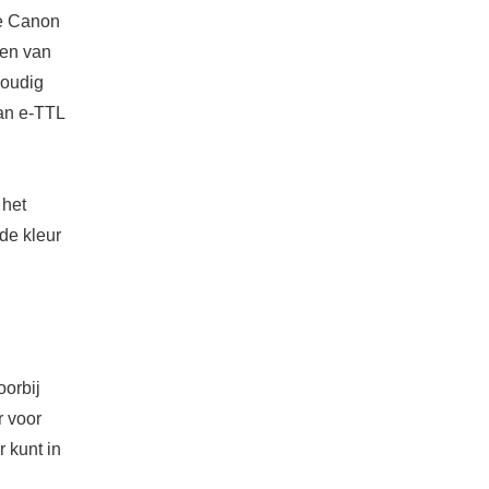
de Canon
gen van
voudig
van e-TTL
 het
de kleur
oorbij
r voor
r kunt in