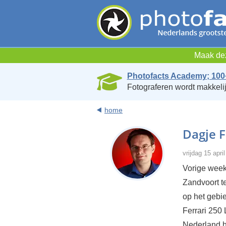
Maak dez
Photofacts Academy; 100
Fotograferen wordt makkelij
home
Dagje F
vrijdag 15 apri
Vorige week
Zandvoort t
op het gebi
Ferrari 250
Nederland ha