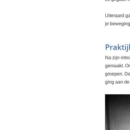
Uiteraard ga
je beweging 
Praktij
Na zijn intr
gemaakt. Om
groepen. De
ging aan de