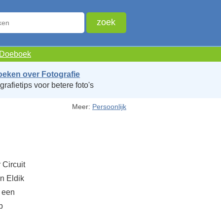
e Doeboek
oeken over Fotografie
grafietips voor betere foto's
Meer:
Persoonlijk
Circuit
n Eldik
n een
b