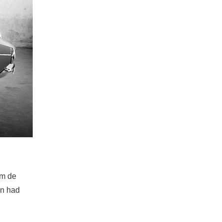
om de
on had