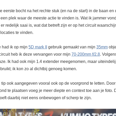
e eerste bocht na het rechte stuk (en na de start) in de baan en
 een plek waar de meeste actie te vinden is. Wat ik jammer vond
r redelijk saai is, wat dat betreft zijn er op het circuit waarschij
locaties te vinden.
e had ik op mijn
5D mark II
gebruik gemaakt van mijn
35mm
obje
circuit heb ik deze vervangen voor mijn
70-200mm f/2.8
. Volgen
uze. Ik had ook mijn 1.4 extender meegenomen, maar uiteindelij
bruikt; ik kon zo al dichtbij genoeg komen.
s tip ook aangegeven vooral ook op de voorgrond te letten. Door
ond te plaatsen voeg je meer diepte en context toe aan je foto. 
eft daarbij niet eens onbewogen of scherp te zijn.