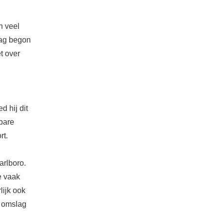
n veel
dag begon
t over
d hij dit
bare
rt.
arlboro.
e vaak
ijk ook
e omslag