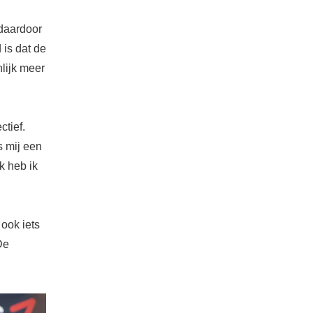
 daardoor
 is dat de
nlijk meer
ctief.
s mij een
k heb ik
 ook iets
De