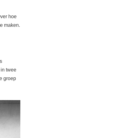
Over hoe
 te maken.
's
 in twee
de groep