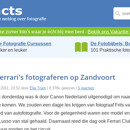
e zomer foto's waar je écht blij mee bent -
Bekijk ons Vakanti
+ Fotografie Cursussen
De Fotobijbels; B
ker en leuker
101 Praktische foto
errari's fotograferen op Zandvoort
l 2011, 23:52 door
Elja Trum
| 8.378x gelezen |
5 reacties
 donderdag was ik door Canon Nederland uitgenodigd om naar 
e komen. We zouden een dagje les krijgen van fotograaf Frits va
ed van autofotografie. Voor de gelegenheid waren een model e
 Lusso van stal gehaald. Daarnaast reed die dag ook Ferrari Clu
ar ronden op het circuit.