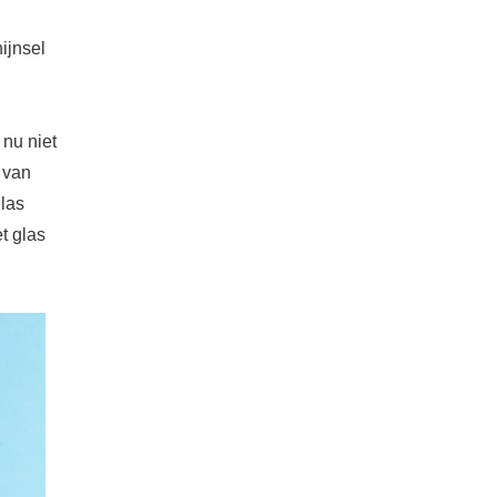
ijnsel
 nu niet
 van
glas
t glas