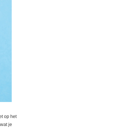
et op het
wat je