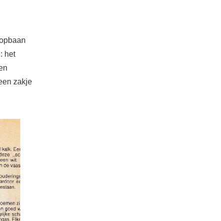
loopbaan
: het
den
 een zakje