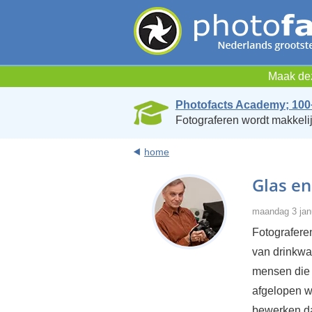
Maak dez
Photofacts Academy; 100
Fotograferen wordt makkelij
home
Glas en
maandag 3 jan
Fotograferen
van drinkwat
mensen die '
afgelopen we
bewerken daa