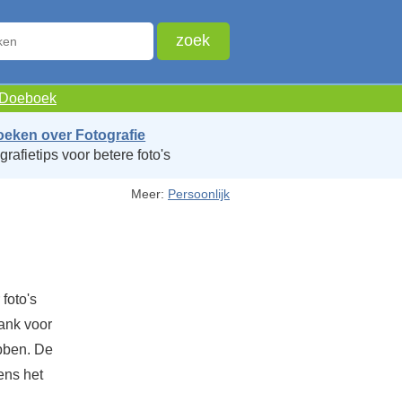
e Doeboek
oeken over Fotografie
grafietips voor betere foto's
Meer:
Persoonlijk
foto's
rank voor
ebben. De
ens het