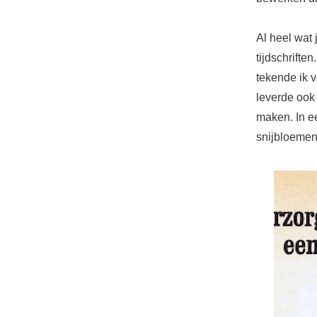
Al heel wat 
tijdschrifte
tekende ik v
leverde ook
maken. In ee
snijbloemenv