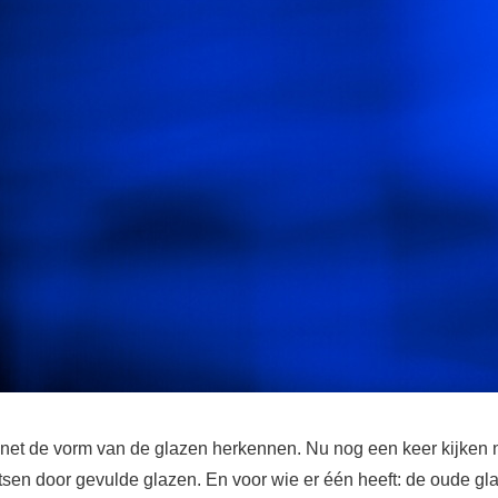
 net de vorm van de glazen herkennen. Nu nog een keer kijken 
litsen door gevulde glazen. En voor wie er één heeft: de oude gl