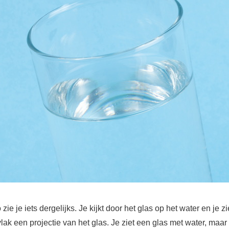
 zie je iets dergelijks. Je kijkt door het glas op het water en je zi
ak een projectie van het glas. Je ziet een glas met water, maar 