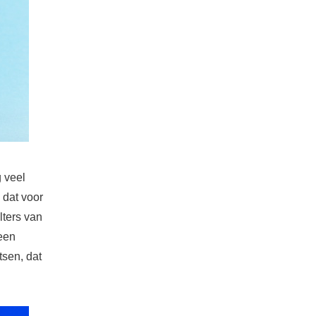
 veel
 dat voor
lters van
een
tsen, dat