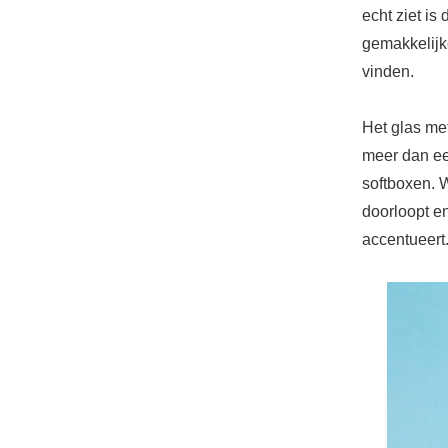
echt ziet is
gemakkelijke
vinden.
Het glas met 
meer dan ee
softboxen. W
doorloopt en
accentueert