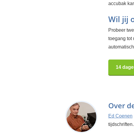
accubak kan
Wil jij
Probeer twee
toegang tot
automatisch.
14 dage
Over d
Ed Coenen
tijdschriften.