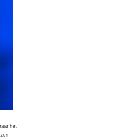
naar het
azen