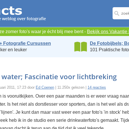
e zomer foto's waar je écht blij mee bent -
Bekijk ons Vakanti
+ Fotografie Cursussen
De Fotobijbels; B
ker en leuker
101 Praktische foto
 water; Fascinatie voor lichtbreking
uari 2011, 17:23 door
Ed Coenen
| 11.250x gelezen |
14 reacties
 is vooruitkijken. Over een paar maanden is er weer vraag naar 
er. Is het niet als dorstlesser voor sporters, dan is het wel als d
lijnen'. Je kunt dan maar vast weer een paar foto's 'in stock' h
ek heb ik in de studio een serie drinkwaterfoto's gemaakt. Tijd
rvan dacht ik terug aan de tijd dat ik veel tekende.