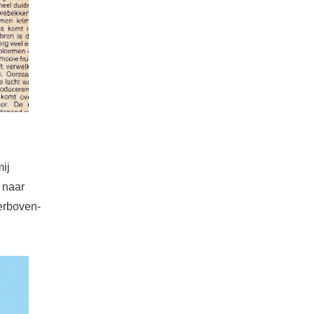
ij
 naar
ierboven-