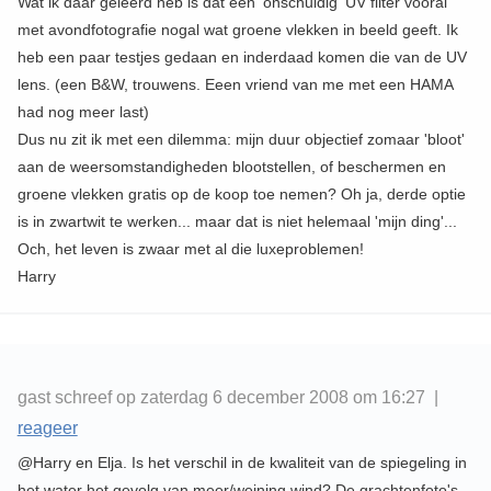
Wat ik daar geleerd heb is dat een 'onschuldig' UV filter vooral
met avondfotografie nogal wat groene vlekken in beeld geeft. Ik
heb een paar testjes gedaan en inderdaad komen die van de UV
lens. (een B&W, trouwens. Eeen vriend van me met een HAMA
had nog meer last)
Dus nu zit ik met een dilemma: mijn duur objectief zomaar 'bloot'
aan de weersomstandigheden blootstellen, of beschermen en
groene vlekken gratis op de koop toe nemen? Oh ja, derde optie
is in zwartwit te werken... maar dat is niet helemaal 'mijn ding'...
Och, het leven is zwaar met al die luxeproblemen!
Harry
gast schreef op zaterdag 6 december 2008 om 16:27 |
reageer
@Harry en Elja. Is het verschil in de kwaliteit van de spiegeling in
het water het gevolg van meer/weining wind? De grachtenfoto's