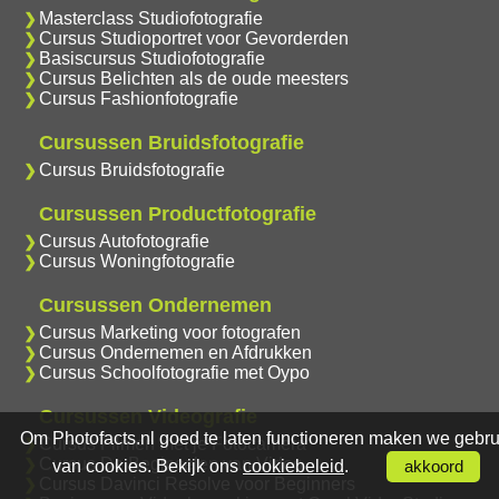
Masterclass Studiofotografie
Cursus Studioportret voor Gevorderden
Basiscursus Studiofotografie
Cursus Belichten als de oude meesters
Cursus Fashionfotografie
Cursussen Bruidsfotografie
Cursus Bruidsfotografie
Cursussen Productfotografie
Cursus Autofotografie
Cursus Woningfotografie
Cursussen Ondernemen
Cursus Marketing voor fotografen
Cursus Ondernemen en Afdrukken
Cursus Schoolfotografie met Oypo
Cursussen Videografie
Om Photofacts.nl goed te laten functioneren maken we gebru
Cursus Filmen met je Fotocamera
Cursus De Beginselen van Video
van cookies. Bekijk ons
cookiebeleid
.
akkoord
Cursus Davinci Resolve voor Beginners