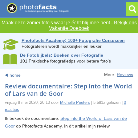
Maak deze zomer foto's waar je écht blij mee bent -
Bekijk ons
Vakantie Doeboek
Photofacts Academy; 100+ Fotografie Cursussen
Fotograferen wordt makkelijker en leuker
De Fotobijbels; Boeken over Fotografie
101 Praktische fotografietips voor betere foto's
Meer:
Reviews
home
Review documentaire: Step into the World
of Lars van de Goor
vrijdag 8 mei 2020, 20:10 door
Michelle Peeters
| 5.681x gelezen |
0
reacties
Ik bekeek de documentaire:
Step into the World of Lars van de
Goor
op Photofacts Academy. In dit artikel mijn review.