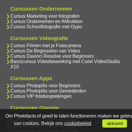
Cursussen Ondernemen
Cursus Marketing voor fotografen
Cursus Ondernemen en Afdrukken
Cursus Schoolfotografie met Oypo
Cursussen Videografie
Cursus Filmen met je Fotocamera
Cursus De Beginselen van Video
Cursus Davinci Resolve voor Beginners
Basiscursus Videobewerking met Corel VideoStudio
X10
Cursussen Apps
Cursus Photopills voor Beginners
Cursus Photopills voor Gevorderden
Cursus VIP fotobesprekingen
Cursussen Overige
Cursus Werken met Wacom Tablets
Om Photofacts.nl goed te laten functioneren maken we gebru
Cursus Starten met Capture One
van cookies. Bekijk ons
cookiebeleid
.
akkoord
Cursus Perfecte afdrukken maken
Cursus Aan de slag met je drone