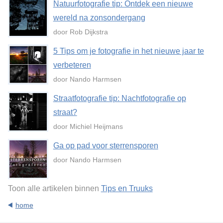
Natuurfotografie tip: Ontdek een nieuwe
wereld na zonsondergang
door Rob Dijkstra
5 Tips om je fotografie in het nieuwe jaar te
verbeteren
door Nando Harmsen
Straatfotografie tip: Nachtfotografie op
straat?
door Michiel Heijmans
Ga op pad voor sterrensporen
door Nando Harmsen
Toon alle artikelen binnen
Tips en Truuks
home