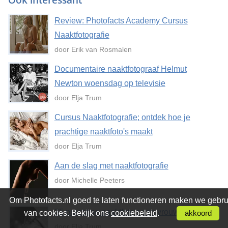
Review: Photofacts Academy Cursus
Naaktfotografie
door Erik van Rosmalen
Documentaire naaktfotograaf Helmut
Newton woensdag op televisie
door Elja Trum
Cursus Naaktfotografie; ontdek hoe je
prachtige naaktfoto's maakt
door Elja Trum
Aan de slag met naaktfotografie
door Michelle Peeters
Om Photofacts.nl goed te laten functioneren maken we gebru
35 prachtige naaktfoto's van vrouwen
van cookies. Bekijk ons
cookiebeleid
.
akkoord
door Elja Trum