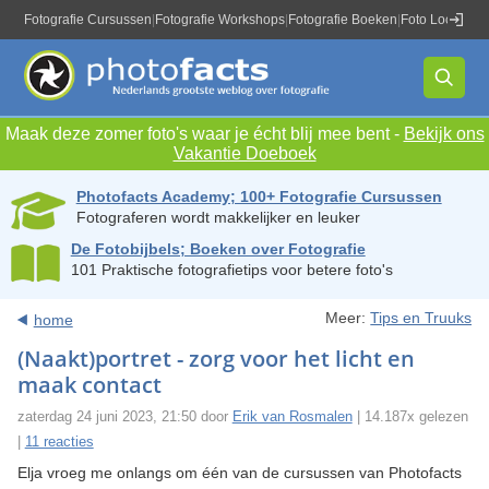
Fotografie Cursussen
|
Fotografie Workshops
|
Fotografie Boeken
|
Foto Locaties
|
Maak deze zomer foto's waar je écht blij mee bent -
Bekijk ons
Vakantie Doeboek
Photofacts Academy; 100+ Fotografie Cursussen
Fotograferen wordt makkelijker en leuker
De Fotobijbels; Boeken over Fotografie
101 Praktische fotografietips voor betere foto's
Meer:
Tips en Truuks
home
(Naakt)portret - zorg voor het licht en
maak contact
zaterdag 24 juni 2023, 21:50 door
Erik van Rosmalen
| 14.187x gelezen
|
11 reacties
Elja vroeg me onlangs om één van de cursussen van Photofacts