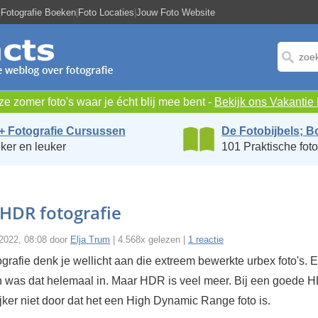
|
Fotografie Boeken
|
Foto Locaties
|
Jouw Foto Website
e zomer foto's waar je écht blij mee bent -
Bekijk ons Vakanti
+ Fotografie Cursussen
De Fotobijbels; B
ker en leuker
101 Praktische foto
HDR fotografie
 2022, 08:08 door
Elja Trum
| 4.568x gelezen |
1 reactie
grafie denk je wellicht aan die extreem bewerkte urbex foto's. 
n was dat helemaal in. Maar HDR is veel meer. Bij een goede H
ijker niet door dat het een High Dynamic Range foto is.