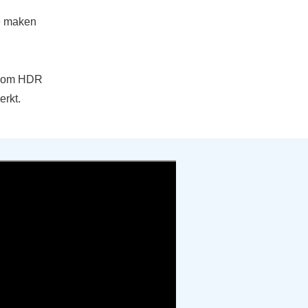
te maken
d om HDR
erkt.