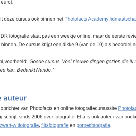
 euro).
alt deze cursus ook binnen het
Photofacts Academy lidmaatsch
DR fotografie staat pas een weekje online, maar de eerste rev
l binnen. De cursus krijgt een dikke 9 (van de 10) als beoordelin
bijvoorbeeld: '
Goede cursus. Veel nieuwe dingen gezien die ik n
mee kan. Bedankt Nando.
'
e auteur
 oprichter van Photofacts en online fotografiecursussite
Photofa
Hij schrijft sinds 2006 over fotografie. Elja is ook auteur van boe
zwart-witfotografie
,
flitsfotografie
en
portretfotografie
.