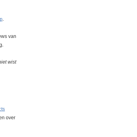
ap
.
iews van
g.
iet wist
cts
ken over