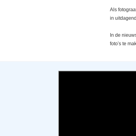
Als fotogra
in uitdagen
In de nieu
foto's te ma