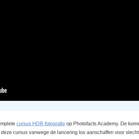
omplete
cursus HDR fotografie
op Photofacts Academy. De kom
 deze cursus vanwege de lancering los aanschaffen voor slecht