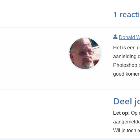
1 react
Donald W
Het is een 
aanleiding 
Photoshop b
goed komen
Deel 
Let op:
Op e
aangemelde
Wil je toch 