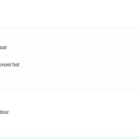
Naar
 moet het
door