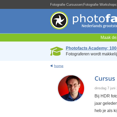
Fotografie Cursussen
|
Fotografie Workshops
Maak dez
Photofacts Academy; 100
Fotograferen wordt makkelij
home
Cursus 
dinsdag 7 juni
Bij HDR foto
jaar gelede
heb je als k