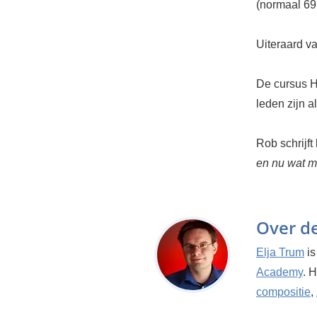
(normaal 69
Uiteraard v
De cursus H
leden zijn a
Rob schrijft 
en nu wat 
Over d
Elja Trum
is
Academy
. 
compositie
,