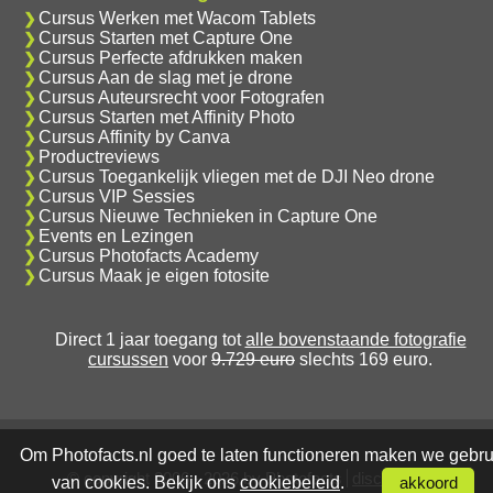
Cursus Werken met Wacom Tablets
Cursus Starten met Capture One
Cursus Perfecte afdrukken maken
Cursus Aan de slag met je drone
Cursus Auteursrecht voor Fotografen
Cursus Starten met Affinity Photo
Cursus Affinity by Canva
Productreviews
Cursus Toegankelijk vliegen met de DJI Neo drone
Cursus VIP Sessies
Cursus Nieuwe Technieken in Capture One
Events en Lezingen
Cursus Photofacts Academy
Cursus Maak je eigen fotosite
Direct 1 jaar toegang tot
alle bovenstaande fotografie
cursussen
voor
9.729 euro
slechts 169 euro.
Om Photofacts.nl goed te laten functioneren maken we gebru
© copyright 2006 - 2026 by Photofacts
disclaimer
van cookies. Bekijk ons
cookiebeleid
.
akkoord