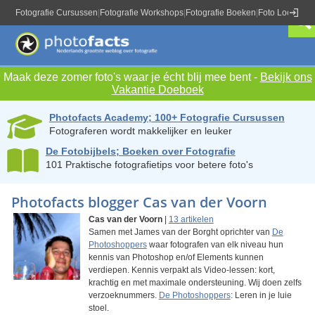
Fotografie Cursussen
|
Fotografie Workshops
|
Fotografie Boeken
|
Foto Locaties
|
Maak deze zomer foto's waar je écht blij mee bent -
Bekijk ons
Vakantie Doeboek
Photofacts Academy; 100+ Fotografie Cursussen
Fotograferen wordt makkelijker en leuker
De Fotobijbels; Boeken over Fotografie
101 Praktische fotografietips voor betere foto's
Photofacts blogger Cas van der Voorn
Cas van der Voorn
|
13 artikelen
Samen met James van der Borght oprichter van
De
Photoshoppers
waar fotografen van elk niveau hun
kennis van Photoshop en/of Elements kunnen
verdiepen. Kennis verpakt als Video-lessen: kort,
krachtig en met maximale ondersteuning. Wij doen zelfs
verzoeknummers.
De Photoshoppers
: Leren in je luie
stoel.