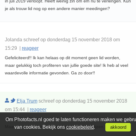
in juli 2019 verloopt. Heeft weinig zin om em nu te verlengen. Kun
je als trouw lid nog op een andere manier meedingen?
Jolanda schreef op donderdag 15 november 2018 om
15:29 |
reageer
Gefeliciteerd!! Ik kan helaas op dit moment geen lid worden,
maar gelukkig toch profiteren van jullie goede site! Ik heb al veel
waardevolle informatie gevonden. Ga zo door!!
Elja Trum
schreef op donderdag 15 november 2018
om 15:44 |
reageer
@Liesbeth; We verloten ook een aantal prijzen onder alle leden.
Om Photofacts.nl goed te laten functioneren maken we gebru
Maar als je nu verlengd doe je mee met alle prijzen.
van cookies. Bekijk ons
cookiebeleid
.
akkoord