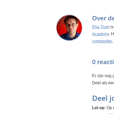
Over d
Elja Trum
is
Academy
. 
compositie
,
0 react
Er zijn nog g
Deel als ee
Deel 
Let op:
Op e