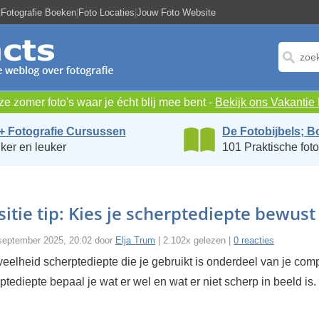
|
Fotografie Boeken
|
Foto Locaties
|
Jouw Foto Website
e zomer foto's waar je écht blij mee bent -
Bekijk ons Vakanti
+ Fotografie Cursussen
De Fotobijbels; B
ker en leuker
101 Praktische foto
tie tip: Kies je scherptediepte bewust
september 2025, 20:02 door
Elja Trum
| 2.102x gelezen |
0 reacties
elheid scherptediepte die je gebruikt is onderdeel van je comp
ptediepte bepaal je wat er wel en wat er niet scherp in beeld is.