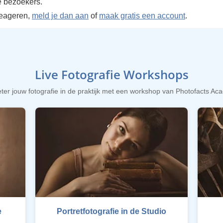
 bezoekers.
reageren,
meld je dan aan
of
maak gratis een account
.
Live Fotografie Workshops
ter jouw fotografie in de praktijk met een workshop van Photofacts A
e
Portretfotografie in de Studio