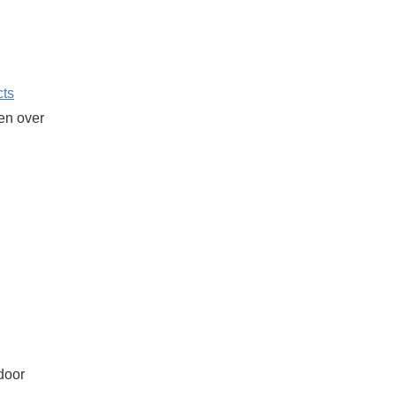
cts
ken over
door