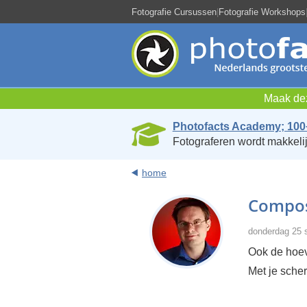
Fotografie Cursussen
|
Fotografie Workshops
Maak dez
Photofacts Academy; 100
Fotograferen wordt makkelij
home
Composi
donderdag 25 
Ook de hoeve
Met je scher