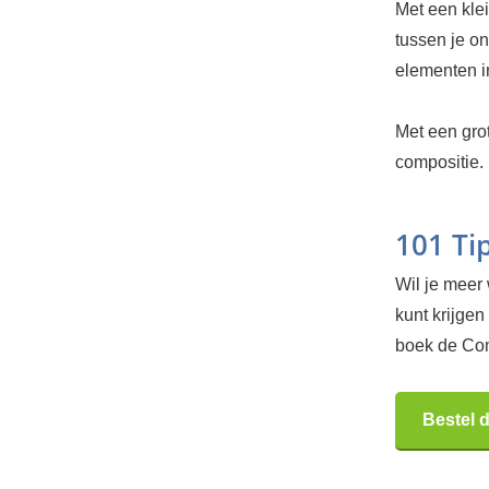
Met een kle
tussen je o
elementen in
Met een grot
compositie. 
101 Ti
Wil je meer
kunt krijgen 
boek de Com
Bestel 