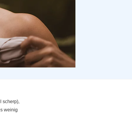
l scherp),
is weinig