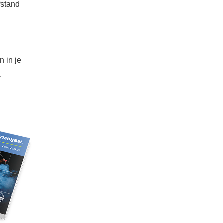
fstand
n in je
.