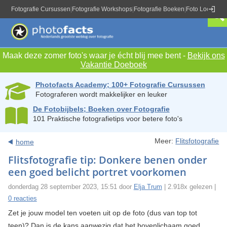
Fotografie Cursussen
|
Fotografie Workshops
|
Fotografie Boeken
|
Foto Locaties
|
Maak deze zomer foto's waar je écht blij mee bent -
Bekijk ons
Vakantie Doeboek
Photofacts Academy; 100+ Fotografie Cursussen
Fotograferen wordt makkelijker en leuker
De Fotobijbels; Boeken over Fotografie
101 Praktische fotografietips voor betere foto's
Meer:
Flitsfotografie
home
Flitsfotografie tip: Donkere benen onder
een goed belicht portret voorkomen
donderdag 28 september 2023, 15:51 door
Elja Trum
| 2.918x gelezen |
0 reacties
Zet je jouw model ten voeten uit op de foto (dus van top tot
teen)? Dan is de kans aanwezig dat het bovenlichaam goed