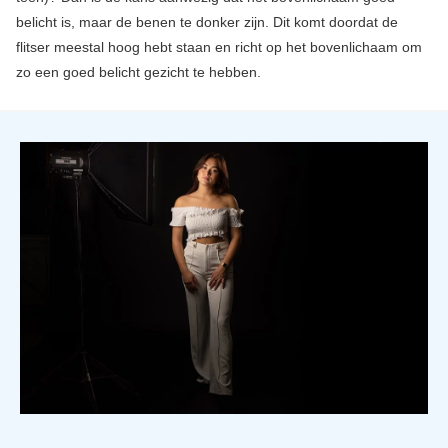
belicht is, maar de benen te donker zijn. Dit komt doordat de
flitser meestal hoog hebt staan en richt op het bovenlichaam om
zo een goed belicht gezicht te hebben.