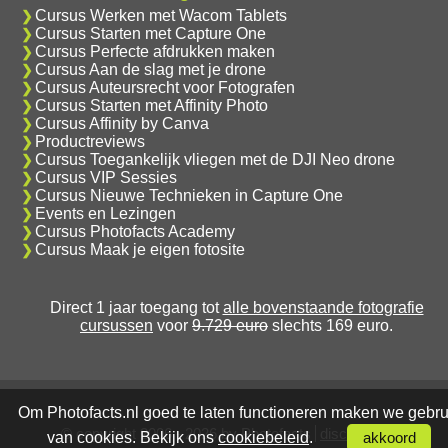
Cursus Werken met Wacom Tablets
Cursus Starten met Capture One
Cursus Perfecte afdrukken maken
Cursus Aan de slag met je drone
Cursus Auteursrecht voor Fotografen
Cursus Starten met Affinity Photo
Cursus Affinity by Canva
Productreviews
Cursus Toegankelijk vliegen met de DJI Neo drone
Cursus VIP Sessies
Cursus Nieuwe Technieken in Capture One
Events en Lezingen
Cursus Photofacts Academy
Cursus Maak je eigen fotosite
Direct 1 jaar toegang tot
alle bovenstaande fotografie
cursussen
voor
9.729 euro
slechts 169 euro.
Om Photofacts.nl goed te laten functioneren maken we gebru
© copyright 2006 - 2026 by Photofacts
disclaimer
van cookies. Bekijk ons
cookiebeleid
.
akkoord