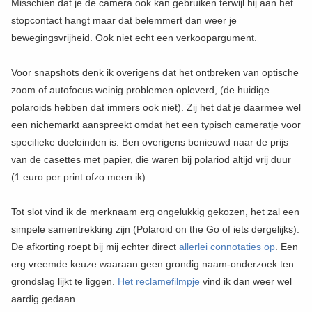
Misschien dat je de camera ook kan gebruiken terwijl hij aan het
stopcontact hangt maar dat belemmert dan weer je
bewegingsvrijheid. Ook niet echt een verkoopargument.
Voor snapshots denk ik overigens dat het ontbreken van optische
zoom of autofocus weinig problemen opleverd, (de huidige
polaroids hebben dat immers ook niet). Zij het dat je daarmee wel
een nichemarkt aanspreekt omdat het een typisch cameratje voor
specifieke doeleinden is. Ben overigens benieuwd naar de prijs
van de casettes met papier, die waren bij polariod altijd vrij duur
(1 euro per print ofzo meen ik).
Tot slot vind ik de merknaam erg ongelukkig gekozen, het zal een
simpele samentrekking zijn (Polaroid on the Go of iets dergelijks).
De afkorting roept bij mij echter direct
allerlei connotaties op
. Een
erg vreemde keuze waaraan geen grondig naam-onderzoek ten
grondslag lijkt te liggen.
Het reclamefilmpje
vind ik dan weer wel
aardig gedaan.