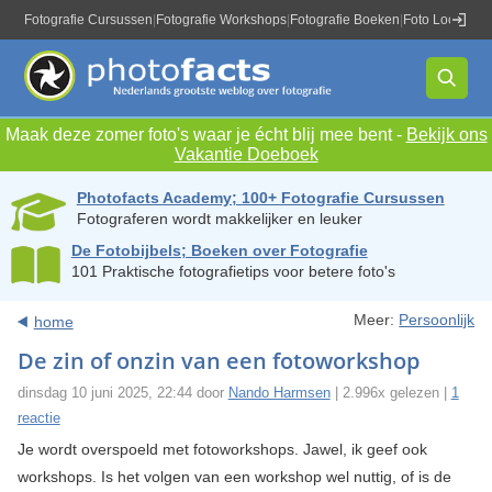
Fotografie Cursussen
|
Fotografie Workshops
|
Fotografie Boeken
|
Foto Locaties
|
Maak deze zomer foto's waar je écht blij mee bent -
Bekijk ons
Vakantie Doeboek
Photofacts Academy; 100+ Fotografie Cursussen
Fotograferen wordt makkelijker en leuker
De Fotobijbels; Boeken over Fotografie
101 Praktische fotografietips voor betere foto's
Meer:
Persoonlijk
home
De zin of onzin van een fotoworkshop
dinsdag 10 juni 2025, 22:44 door
Nando Harmsen
| 2.996x gelezen |
1
reactie
Je wordt overspoeld met fotoworkshops. Jawel, ik geef ook
workshops. Is het volgen van een workshop wel nuttig, of is de