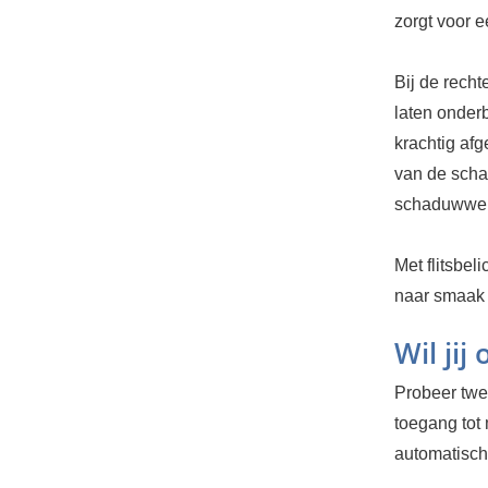
zorgt voor e
Bij de recht
laten onderb
krachtig af
van de schad
schaduwwer
Met flitsbe
naar smaak
Wil jij
Probeer twee
toegang tot
automatisch.