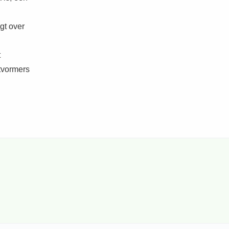
gt over
t
htvormers