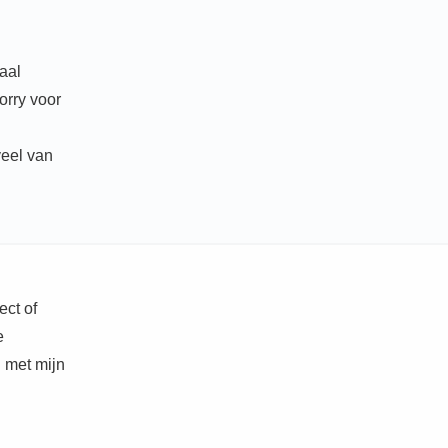
aal
orry voor
veel van
ect of
e
n met mijn