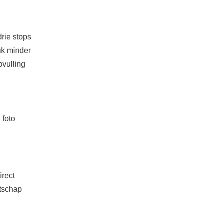
drie stops
tuk minder
pvulling
 foto
irect
atschap