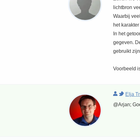
lichtbron ve
Waarbij veel
het karakter 
In het getoo
gegeven. De 
gebruikt zijn
Voorbeeld is
Elja T
@Arjan; Goe