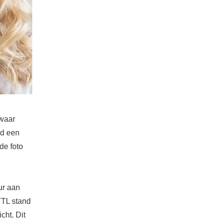
 waar
nd een
de foto
ur aan
eTTL stand
cht. Dit