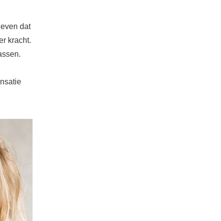
geven dat
r kracht.
assen.
ensatie