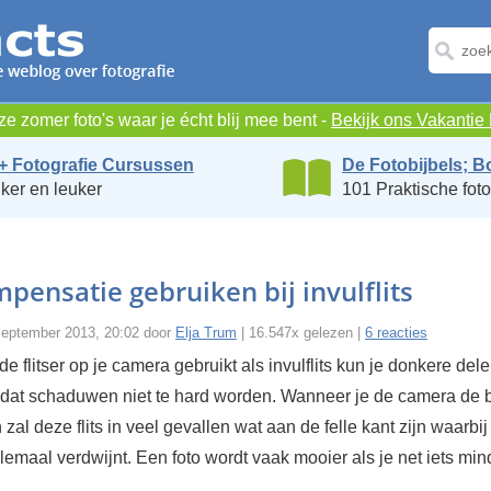
e zomer foto's waar je écht blij mee bent -
Bekijk ons Vakanti
+ Fotografie Cursussen
De Fotobijbels; B
ker en leuker
101 Praktische foto
mpensatie gebruiken bij invulflits
eptember 2013, 20:02 door
Elja Trum
| 16.547x gelezen |
6 reacties
e flitser op je camera gebruikt als invulflits kun je donkere del
odat schaduwen niet te hard worden. Wanneer je de camera de b
 zal deze flits in veel gevallen wat aan de felle kant zijn waarbij
emaal verdwijnt. Een foto wordt vaak mooier als je net iets min