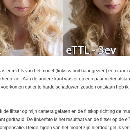
was er rechts van het model (links vanuit haar gezien) een raam
orheen viel. Aan de andere kant was er op een paar meter afsta
 voorkomen dat er te harde schaduwen zouden ontstaan heb ik 
ik de flitser op mijn camera gelaten en de flitskop richting de mu
ant gedraaid. De linkerfoto is het resultaat van de flitser op de 
compensatie. Beide zijden van het model zijn hierdoor gelijk verli