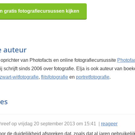
n gratis fotografiecursussen kijken
e auteur
 oprichter van Photofacts en online fotografiecursussite
Photofa
Hij schrijft sinds 2006 over fotografie. Elja is ook auteur van boe
zwart-witfotografie
,
flitsfotografie
en
portretfotografie
.
ies
hreef op vrijdag 20 september 2013 om 15:41 |
reageer
or de duidelijkheid afspreken dat, zoals dat al jaren gebruikelijk