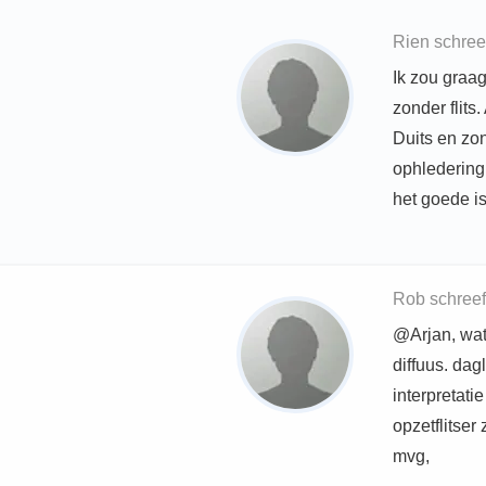
Rien schree
Ik zou graa
zonder flits
Duits en zon
ophledering
het goede is
Rob schreef
@Arjan, wat 
diffuus. dag
interpretati
opzetflitser 
mvg,