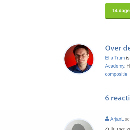
14 dage
Over d
Elja Trum
is
Academy
. 
compositie
,
6 react
ArjanL
sc
Zullen we vo