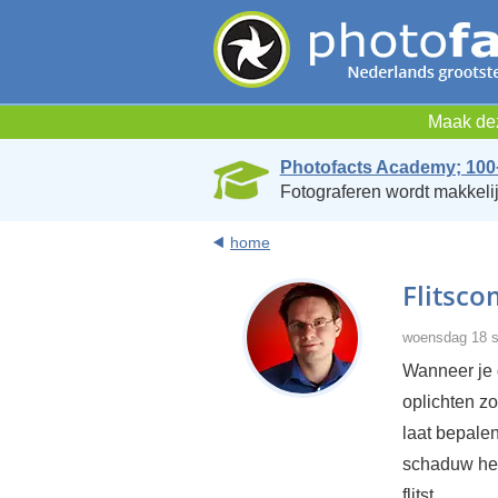
Maak dez
Photofacts Academy; 100
Fotograferen wordt makkelij
home
Flitsco
woensdag 18 s
Wanneer je d
oplichten z
laat bepalen
schaduw hel
flitst.