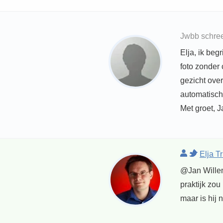
Jwbb schree
Elja, ik beg
foto zonder
gezicht over.
automatisch,
Met groet, 
Elja T
@Jan Willem;
praktijk zou
maar is hij 