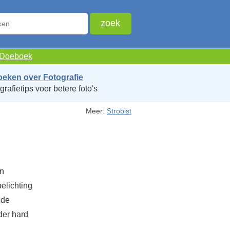
e Doeboek
oeken over Fotografie
grafietips voor betere foto's
Meer:
Strobist
en
elichting
 de
der hard