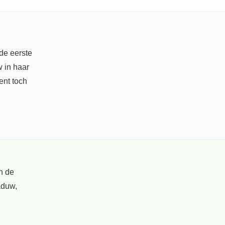
 de eerste
w in haar
kent toch
n de
aduw,