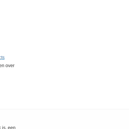
cts
ken over
 is, een