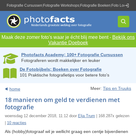
Fotografie Cursussen
|
Fotografie Workshops
|
Fotografie Boeken
|
Foto Locaties
|
Maak deze zomer foto's waar je écht blij mee bent -
Bekijk ons
Vakantie Doeboek
Photofacts Academy; 100+ Fotografie Cursussen
Fotograferen wordt makkelijker en leuker
De Fotobijbels; Boeken over Fotografie
101 Praktische fotografietips voor betere foto's
Meer:
Tips en Truuks
home
18 manieren om geld te verdienen met
fotografie
woensdag 12 december 2018, 11:12 door
Elja Trum
| 168.287x gelezen
|
10 reacties
Als (hobby)fotograaf wil je wellicht graag een centje bijverdienen