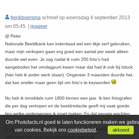
frenkboersma
schreef op woensdag 4 september 2013
om 05:45 |
reageer
@ Peter
Nationale Beeldbank kan inderdaad wel een likje verf gebruiken,
maar mijn verkopen gaan erg goed een aantal per week alleen
duurde wel even. Je zag nadat ik ruim 200 foto's had
aangeboden het omslagpunt kwam maar dat had ik ook bij Istock
(hier heb ik ander werk staan). Ongeveer 3 maanden duurde het,
dat kan sneller maar geen tijd om foto's te keyworden
.
Nu heb ik inmiddels ruim 1800 binnen een jaar. Ik ken fotografen
die per dag verkopen en de beeldredactie geeft mij vaak goede
tips welke onderwerpen ik moet maken. En dat eeuwig wachten
ervaar ik niet, na ja soms duurt het 2 weken. En die 2 weken kost
Om Photofacts.nl goed te laten functioneren maken we gebru
je niks toch? Tsja het is immers geen grote Istock/Getty die het
van cookies. Bekijk ons
cookiebeleid
.
akkoord
werk voor een paar cent uitbesteed naar Azië.