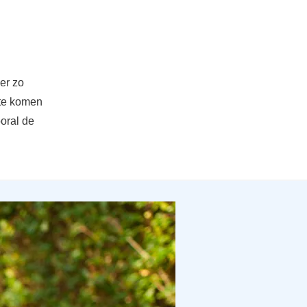
er zo
 te komen
ooral de