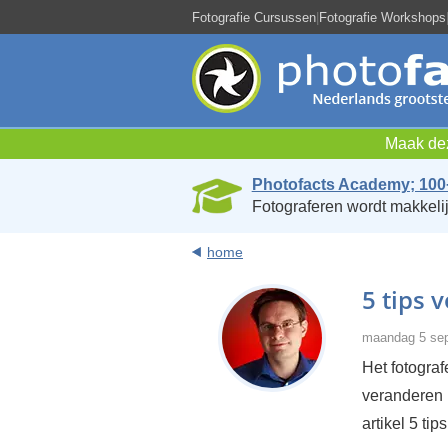
Fotografie Cursussen
|
Fotografie Workshops
Maak dez
Photofacts Academy; 100
Fotograferen wordt makkelij
home
5 tips 
maandag 5 sep
Het fotogra
veranderen r
artikel 5 ti