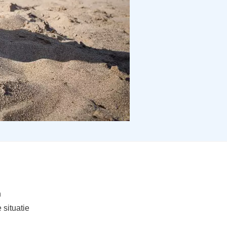
n
 situatie