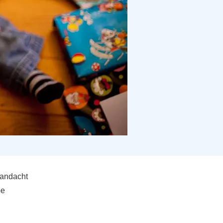
aandacht
pe