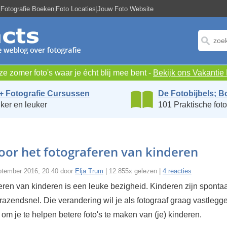
|
Fotografie Boeken
|
Foto Locaties
|
Jouw Foto Website
e zomer foto's waar je écht blij mee bent -
Bekijk ons Vakanti
+ Fotografie Cursussen
De Fotobijbels; B
ker en leuker
101 Praktische foto
voor het fotograferen van kinderen
tember 2016, 20:40 door
Elja Trum
| 12.855x gelezen |
4 reacties
feren van kinderen is een leuke bezigheid. Kinderen zijn sponta
azendsnel. Die verandering wil je als fotograaf graag vastleggen
ps om je te helpen betere foto's te maken van (je) kinderen.