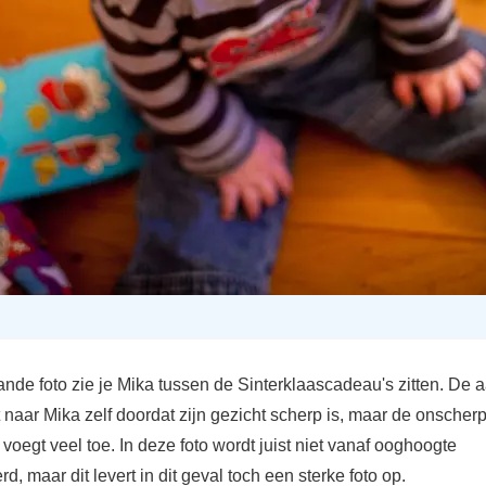
ande foto zie je Mika tussen de Sinterklaascadeau's zitten. De 
t naar Mika zelf doordat zijn gezicht scherp is, maar de onscher
voegt veel toe. In deze foto wordt juist niet vanaf ooghoogte
rd, maar dit levert in dit geval toch een sterke foto op.