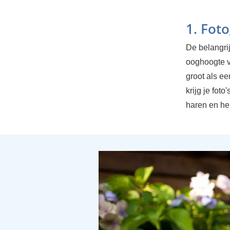
1. Fot
De belangrij
ooghoogte v
groot als ee
krijg je fot
haren en heb