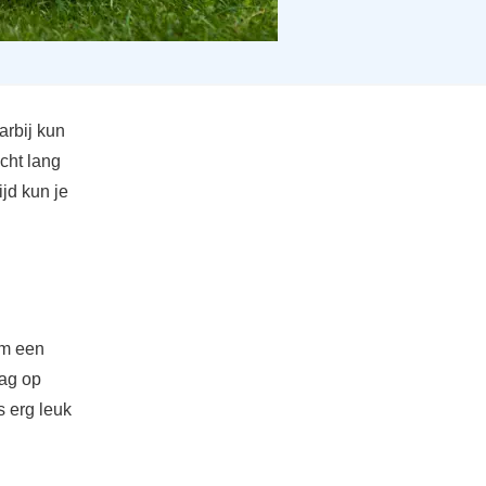
arbij kun
cht lang
ijd kun je
 om een
aag op
s erg leuk