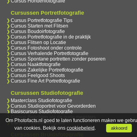
Cursus Hondenfotografie
Cursussen Portretfotografie
Cursus Portretfotografie Tips
Cursus Starten met Flitsen
Cursus Boudoirfotografie
Cursus Portretfotografie in de praktijk
Cursus Flitsen op Locatie
Cursus Fotoshoot onder controle
Cursus Verhalende Portretfotografie
Cursus Spontane portretten zonder poseren
Cursus Naaktfotografie
Cursus Zakelijke Portretfotografie
Cursus Feelgood Shoots
Cursus Fine Art Portretfotografie
Cursussen Studiofotografie
Masterclass Studiofotografie
Cursus Studioportret voor Gevorderden
Basiscursus Studiofotografie
Cursus Belichten als de oude meesters
Om Photofacts.nl goed te laten functioneren maken we gebru
Cursus Fashionfotografie
van cookies. Bekijk ons
cookiebeleid
.
akkoord
Cursussen Bruidsfotografie