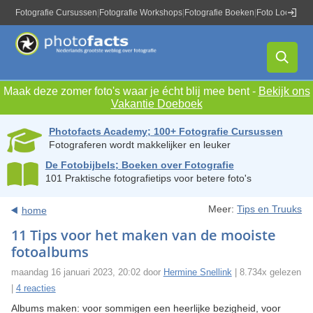
Fotografie Cursussen
|
Fotografie Workshops
|
Fotografie Boeken
|
Foto Locaties
|
Maak deze zomer foto's waar je écht blij mee bent -
Bekijk ons
Vakantie Doeboek
Photofacts Academy; 100+ Fotografie Cursussen
Fotograferen wordt makkelijker en leuker
De Fotobijbels; Boeken over Fotografie
101 Praktische fotografietips voor betere foto's
Meer:
Tips en Truuks
home
11 Tips voor het maken van de mooiste
fotoalbums
maandag 16 januari 2023, 20:02 door
Hermine Snellink
| 8.734x gelezen
|
4 reacties
Albums maken: voor sommigen een heerlijke bezigheid, voor