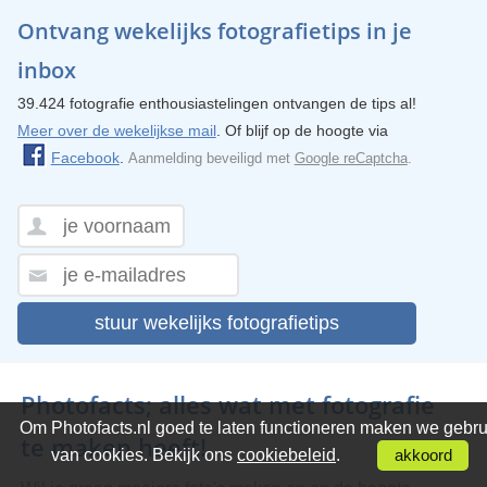
Ontvang wekelijks fotografietips in je
inbox
39.424 fotografie enthousiastelingen ontvangen de tips al!
Meer over de wekelijkse mail
. Of blijf op de hoogte via
Facebook
.
Aanmelding beveiligd met
Google reCaptcha
.
stuur wekelijks fotografietips
Photofacts; alles wat met fotografie
Om Photofacts.nl goed te laten functioneren maken we gebru
te maken heeft!
van cookies. Bekijk ons
cookiebeleid
.
akkoord