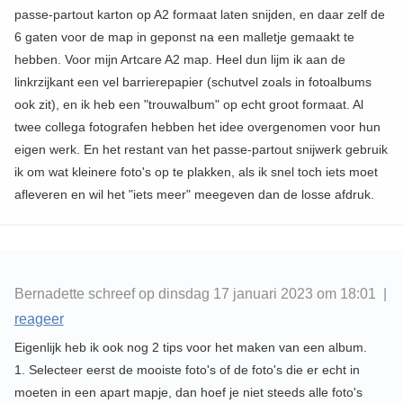
passe-partout karton op A2 formaat laten snijden, en daar zelf de
6 gaten voor de map in geponst na een malletje gemaakt te
hebben. Voor mijn Artcare A2 map. Heel dun lijm ik aan de
linkrzijkant een vel barrierepapier (schutvel zoals in fotoalbums
ook zit), en ik heb een "trouwalbum" op echt groot formaat. Al
twee collega fotografen hebben het idee overgenomen voor hun
eigen werk. En het restant van het passe-partout snijwerk gebruik
ik om wat kleinere foto's op te plakken, als ik snel toch iets moet
afleveren en wil het "iets meer" meegeven dan de losse afdruk.
Bernadette schreef op dinsdag 17 januari 2023 om 18:01 |
reageer
Eigenlijk heb ik ook nog 2 tips voor het maken van een album.
1. Selecteer eerst de mooiste foto's of de foto's die er echt in
moeten in een apart mapje, dan hoef je niet steeds alle foto's