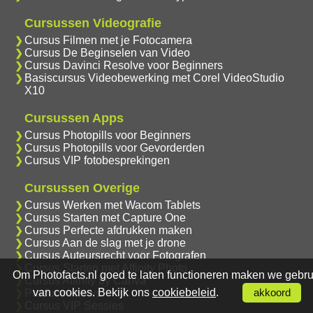
Cursussen Videografie
Cursus Filmen met je Fotocamera
Cursus De Beginselen van Video
Cursus Davinci Resolve voor Beginners
Basiscursus Videobewerking met Corel VideoStudio
X10
Cursussen Apps
Cursus Photopills voor Beginners
Cursus Photopills voor Gevorderden
Cursus VIP fotobesprekingen
Cursussen Overige
Cursus Werken met Wacom Tablets
Cursus Starten met Capture One
Cursus Perfecte afdrukken maken
Cursus Aan de slag met je drone
Cursus Auteursrecht voor Fotografen
Cursus Starten met Affinity Photo
Om Photofacts.nl goed te laten functioneren maken we gebru
Cursus Affinity by Canva
van cookies. Bekijk ons
cookiebeleid
.
Productreviews
akkoord
Cursus VIP Sessies